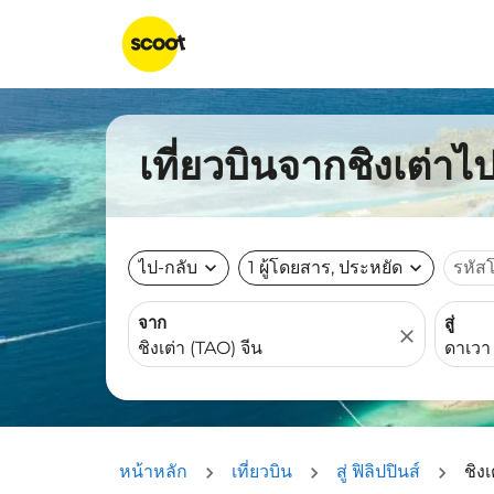
เที่ยวบินจากชิงเต่าไป
ไป-กลับ
expand_more
1 ผู้โดยสาร, ประหยัด
expand_more
รหัส
จาก
สู่
close
หน้าหลัก
เที่ยวบิน
สู่ ฟิลิปปินส์
ชิงเ