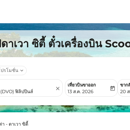
ดาเวา ซิตี้ ตั๋วเครื่องบิน Sco
โปรโมชั่น
expand_more
เที่ยวบินขาออก
ขากล
close
today
fc-booking-departure-date-
fc-b
13 ส.ค. 2026
20 ส
ต่า - ดาเวา ซิตี้