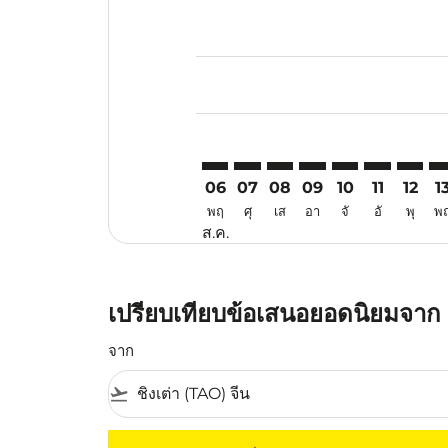
Displaying fares for สิงหาคม-202
TAO–DVO: cmp-view-offers-discl
TAO–DVO: cmp-view-offers-d
TAO–DVO: cmp-view-offe
TAO–DVO: cmp-view-
TAO–DVO: cmp-v
TAO–DVO: c
TAO–DV
TA
06
07
08
09
10
11
12
1
พฤ
ศุ
เส
อา
จั
อั
พุ
พ
ส.ค.
เปรียบเทียบข้อเสนอยอดนิยมจาก ชิง
จาก
flight_takeoff
ไม่มีค่าโดยสารที่ตรงกับเกณฑ์การคัดกรองของค