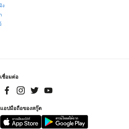
มิง
่า
์
เชื่อมต่อ
แอปมือถือของสกู๊ต