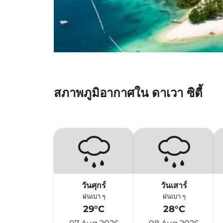
สภาพภูมิอากาศใน ดาเวา ซิตี้
วันศุกร์
วันเสาร์
ฝนเบา ๆ
ฝนเบา ๆ
29°C
28°C