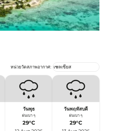
Weather unit option เซลเซียส Selec
หน่วยวัดสภาพอากาศ
:
เซลเซียส
keyboard_arrow_down
วันพุธ
วันพฤหัสบดี
ฝนเบา ๆ
ฝนเบา ๆ
29°C
29°C