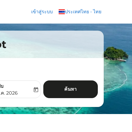
เข้าสู่ระบบ
keyboard_arrow_down
ประเทศไทย
-
ไทย
ot
ับ
ค้นหา
today
aria-label
ooking-return-date-aria-label
.ค. 2026