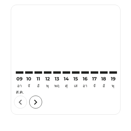
Displaying fares for สิงหาคม-2026
CSX–DPS: cmp-view-offers-disclaimer. ค้นหาข้อเสนอ
CSX–DPS: cmp-view-offers-disclaimer. ค้นหาข้อเ
CSX–DPS: cmp-view-offers-disclaimer. ค้นหา
CSX–DPS: cmp-view-offers-disclaimer. ค
CSX–DPS: cmp-view-offers-disclaime
CSX–DPS: cmp-view-offers-discl
CSX–DPS: cmp-view-offers-
CSX–DPS: cmp-view-off
CSX–DPS: cmp-view
CSX–DPS: cmp-
CSX–DPS: 
CSX–D
C
09
10
11
12
13
14
15
16
17
18
19
20
อา
จั
อั
พุ
พฤ
ศุ
เส
อา
จั
อั
พุ
พฤ
ส.ค.
chevron_left
chevron_right