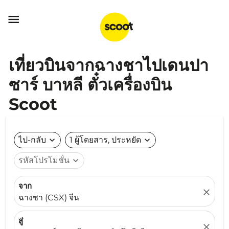

เที่ยวบินจากฉางชาไปเดนปา
ซาร์ บาหลี ตั๋วเครื่องบิน
Scoot
ไป-กลับ
expand_more
1 ผู้โดยสาร, ประหยัด
expand_more
รหัสโปรโมชั่น
expand_more
จาก
close
ฉางซา (CSX) จีน
สู่
close