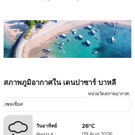
สภาพภูมิอากาศใน เดนปาซาร์ บาหลี
หน่วยวัดสภาพอากาศ
:
Weather unit option เซลเซียส Selected
เซลเซียส
keyboard_arrow_down
26°C
วันอาทิตย์
09 Aug 2026
ฝนเบา ๆ