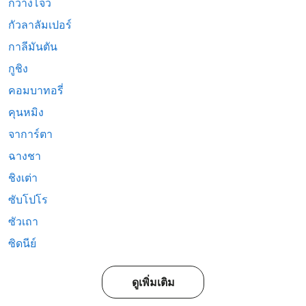
กวางโจว
กัวลาลัมเปอร์
กาลีมันตัน
กูชิง
คอมบาทอรี่
คุนหมิง
จาการ์ตา
ฉางชา
ชิงเต่า
ซับโปโร
ซัวเถา
ซิดนีย์
ดูเพิ่มเติม