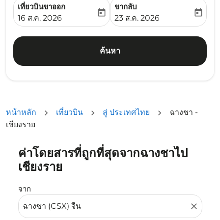
เที่ยวบินขาออก
ขากลับ
today
today
fc-booking-departure-date-aria-label
fc-booking-return-date-ari
16 ส.ค. 2026
23 ส.ค. 2026
ค้นหา
หน้าหลัก
เที่ยวบิน
สู่ ประเทศไทย
ฉางชา -
เชียงราย
ค่าโดยสารที่ถูกที่สุดจากฉางชาไป
ลองอัปเดตเส้นทางของคุณ (ต้นทางและ/หรือปลายทาง) หรือเลื
เชียงราย
จาก
close