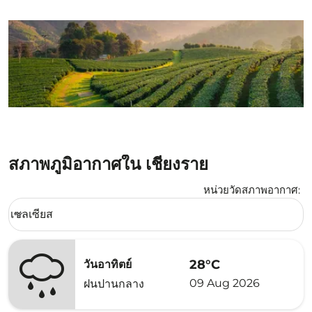
สภาพภูมิอากาศใน เชียงราย
หน่วยวัดสภาพอากาศ
:
Weather unit option เซลเซียส Selected
เซลเซียส
keyboard_arrow_down
28°C
วันอาทิตย์
09 Aug 2026
ฝนปานกลาง