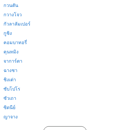
กวนตัน
กวางโจว
กัวลาลัมเปอร์
กูชิง
คอมบาทอรี่
คุนหมิง
จาการ์ตา
ฉางชา
ชิงเต่า
ซับโปโร
ซัวเถา
ซิดนีย์
ญาจาง