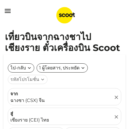

เที่ยวบินจากฉางชาไป
เชียงราย ตั๋วเครื่องบิน Scoot
ไป-กลับ
expand_more
1 ผู้โดยสาร, ประหยัด
expand_more
รหัสโปรโมชั่น
expand_more
จาก
close
ฉางซา (CSX) จีน
สู่
close
เชียงราย (CEI) ไทย