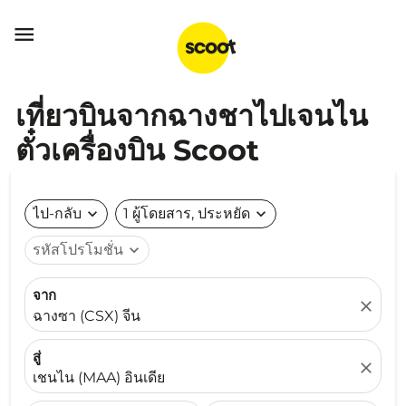

เที่ยวบินจากฉางชาไปเจนไน
ตั๋วเครื่องบิน Scoot
ไป-กลับ
expand_more
1 ผู้โดยสาร, ประหยัด
expand_more
รหัสโปรโมชั่น
expand_more
จาก
close
ฉางซา (CSX) จีน
สู่
close
เชนไน (MAA) อินเดีย