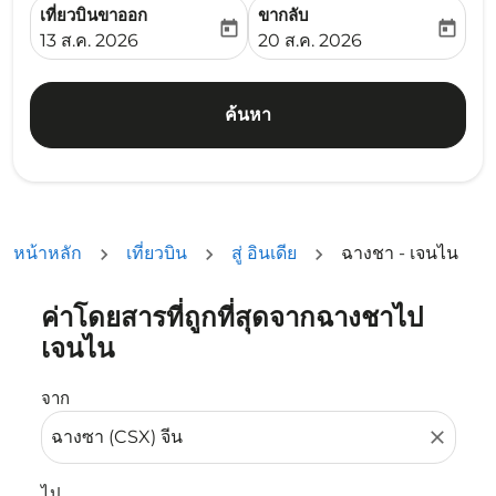
เที่ยวบินขาออก
ขากลับ
today
today
fc-booking-departure-date-aria-label
fc-booking-return-date-ari
13 ส.ค. 2026
20 ส.ค. 2026
ค้นหา
หน้าหลัก
เที่ยวบิน
สู่ อินเดีย
ฉางชา - เจนไน
ค่าโดยสารที่ถูกที่สุดจากฉางชาไป
ลองอัปเดตเส้นทางของคุณ (ต้นทางและ/หรือปลายทาง) หรือเลื
เจนไน
จาก
close
ไป