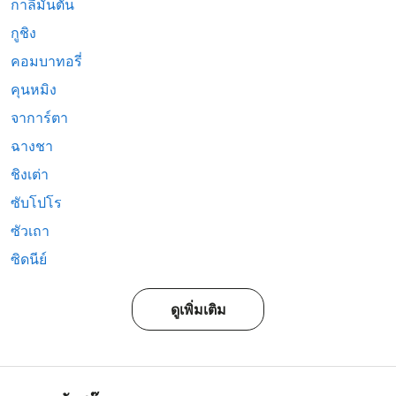
กาลีมันตัน
กูชิง
คอมบาทอรี่
คุนหมิง
จาการ์ตา
ฉางชา
ชิงเต่า
ซับโปโร
ซัวเถา
ซิดนีย์
ดูเพิ่มเติม