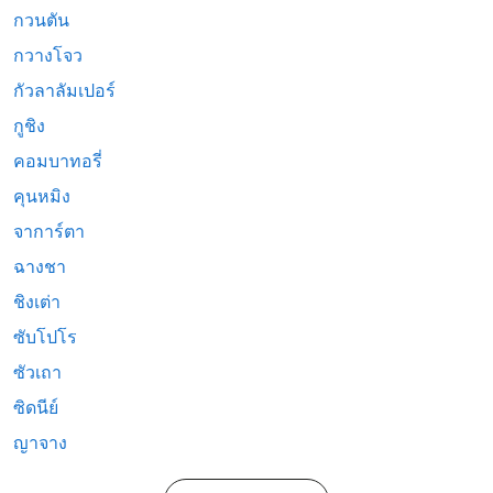
กวนตัน
กวางโจว
กัวลาลัมเปอร์
กูชิง
คอมบาทอรี่
คุนหมิง
จาการ์ตา
ฉางชา
ชิงเต่า
ซับโปโร
ซัวเถา
ซิดนีย์
ญาจาง