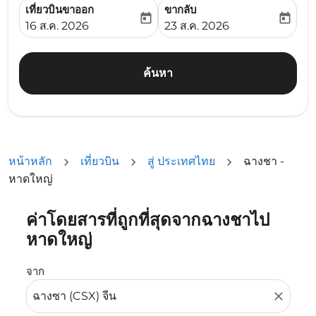
เที่ยวบินขาออก
ขากลับ
today
today
fc-booking-departure-date-aria-label
fc-booking-return-date-ari
16 ส.ค. 2026
23 ส.ค. 2026
ค้นหา
หน้าหลัก
เที่ยวบิน
สู่ ประเทศไทย
ฉางชา -
หาดใหญ่
ค่าโดยสารที่ถูกที่สุดจากฉางชาไป
ลองอัปเดตเส้นทางของคุณ (ต้นทางและ/หรือปลายทาง) หรือเลื
หาดใหญ่
จาก
close