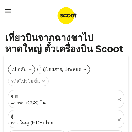

เที่ยวบินจากฉางชาไป
หาดใหญ่ ตั๋วเครื่องบิน Scoot
ไป-กลับ
expand_more
1 ผู้โดยสาร, ประหยัด
expand_more
รหัสโปรโมชั่น
expand_more
จาก
close
ฉางซา (CSX) จีน
สู่
close
หาดใหญ่ (HDY) ไทย