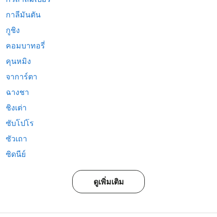
กาลีมันตัน
กูชิง
คอมบาทอรี่
คุนหมิง
จาการ์ตา
ฉางชา
ชิงเต่า
ซับโปโร
ซัวเถา
ซิดนีย์
ดูเพิ่มเติม