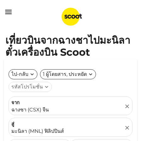

เที่ยวบินจากฉางชาไปมะนิลา
ตั๋วเครื่องบิน Scoot
ไป-กลับ
expand_more
1 ผู้โดยสาร, ประหยัด
expand_more
รหัสโปรโมชั่น
expand_more
จาก
close
ฉางซา (CSX) จีน
สู่
close
มะนิลา (MNL) ฟิลิปปินส์