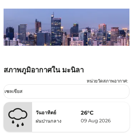
สภาพภูมิอากาศใน มะนิลา
หน่วยวัดสภาพอากาศ
:
Weather unit option เซลเซียส Selected
เซลเซียส
keyboard_arrow_down
26°C
วันอาทิตย์
09 Aug 2026
ฝนปานกลาง