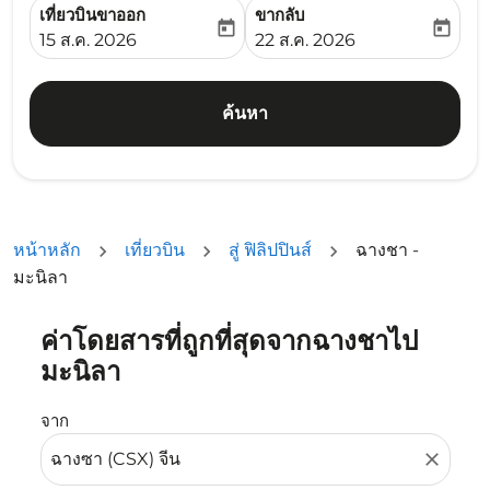
เที่ยวบินขาออก
ขากลับ
today
today
fc-booking-departure-date-aria-label
fc-booking-return-date-ari
15 ส.ค. 2026
22 ส.ค. 2026
ค้นหา
หน้าหลัก
เที่ยวบิน
สู่ ฟิลิปปินส์
ฉางชา -
มะนิลา
ค่าโดยสารที่ถูกที่สุดจากฉางชาไป
ลองอัปเดตเส้นทางของคุณ (ต้นทางและ/หรือปลายทาง) หรือเลื
มะนิลา
จาก
close