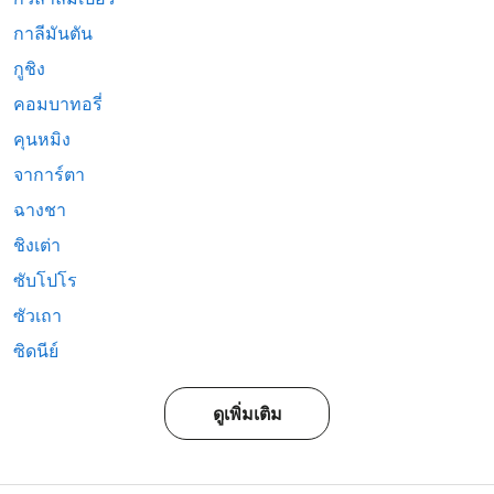
กาลีมันตัน
กูชิง
คอมบาทอรี่
คุนหมิง
จาการ์ตา
ฉางชา
ชิงเต่า
ซับโปโร
ซัวเถา
ซิดนีย์
ดูเพิ่มเติม