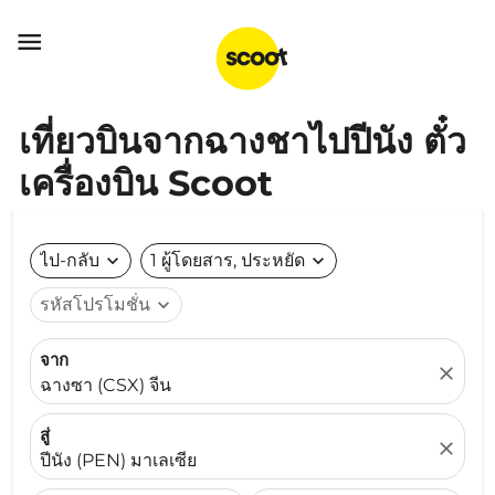

เที่ยวบินจากฉางชาไปปีนัง ตั๋ว
เครื่องบิน Scoot
ไป-กลับ
expand_more
1 ผู้โดยสาร, ประหยัด
expand_more
รหัสโปรโมชั่น
expand_more
จาก
close
ฉางซา (CSX) จีน
สู่
close
ปีนัง (PEN) มาเลเซีย