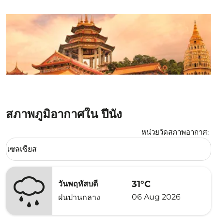
สภาพภูมิอากาศใน ปีนัง
หน่วยวัดสภาพอากาศ
:
Weather unit option เซลเซียส Selected
เซลเซียส
keyboard_arrow_down
31°C
วันพฤหัสบดี
06 Aug 2026
ฝนปานกลาง