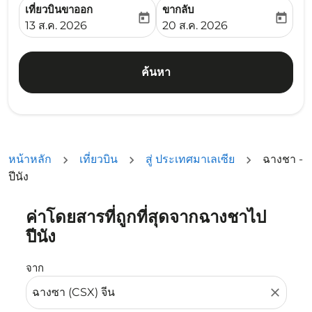
เที่ยวบินขาออก
ขากลับ
today
today
fc-booking-departure-date-aria-label
fc-booking-return-date-ari
13 ส.ค. 2026
20 ส.ค. 2026
ค้นหา
หน้าหลัก
เที่ยวบิน
สู่ ประเทศมาเลเซีย
ฉางชา -
ปีนัง
ค่าโดยสารที่ถูกที่สุดจากฉางชาไป
ลองอัปเดตเส้นทางของคุณ (ต้นทางและ/หรือปลายทาง) หรือเลื
ปีนัง
จาก
close