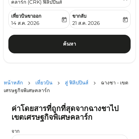
คลาร์ก (CRK) ฟิลิปปินส์
เที่ยวบินขาออก
ขากลับ
today
today
fc-booking-departure-date-aria-label
fc-booking-return-date-ari
14 ส.ค. 2026
21 ส.ค. 2026
ค้นหา
หน้าหลัก
เที่ยวบิน
สู่ ฟิลิปปินส์
ฉางชา - เขต
เศรษฐกิจพิเศษคลาร์ก
ค่าโดยสารที่ถูกที่สุดจากฉางชาไป
ลองอัปเดตเส้นทางของคุณ (ต้นทางและ/หรือปลายทาง) หรือเลื
เขตเศรษฐกิจพิเศษคลาร์ก
จาก