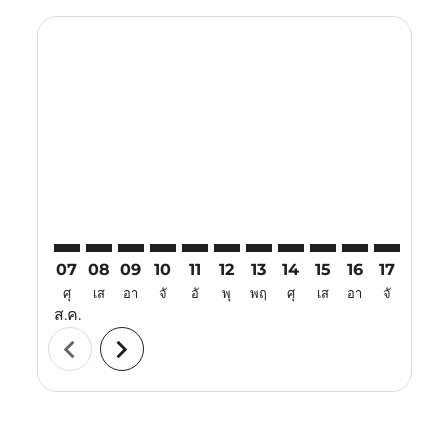
Displaying fares for สิงหาคม-2026
CSX–CRK: cmp-view-offers-disclaimer. ค้นหาข้อเสนอ
CSX–CRK: cmp-view-offers-disclaimer. ค้นหาข้อเ
CSX–CRK: cmp-view-offers-disclaimer. ค้นหา
CSX–CRK: cmp-view-offers-disclaimer. ค
CSX–CRK: cmp-view-offers-disclaime
CSX–CRK: cmp-view-offers-discl
CSX–CRK: cmp-view-offers-d
CSX–CRK: cmp-view-off
CSX–CRK: cmp-view
CSX–CRK: cmp-
CSX–CRK: 
CSX–C
C
07
08
09
10
11
12
13
14
15
16
17
18
ศุ
เส
อา
จั
อั
พุ
พฤ
ศุ
เส
อา
จั
อั
ส.ค.
chevron_left
chevron_right