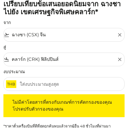
เปรียบเทียบข้อเสนอยอดนิยมจาก ฉางชา
ไปยัง เขตเศรษฐกิจพิเศษคลาร์ก*
จาก
flight_takeoff
close
สู่
flight_land
close
งบประมาณ
THB
ไม่มีค่าโดยสารที่ตรงกับเกณฑ์การคัดกรองของคุณ โปรดปรับต
ไม่มีค่าโดยสารที่ตรงกับเกณฑ์การคัดกรองของคุณ
โปรดปรับตัวกรองของคุณ
*ราคาตั๋วเครื่องบินที่ดีที่สุดถูกค้นพบแล้วจากผู้อื่น 48 ชั่วโมงที่ผ่านมา