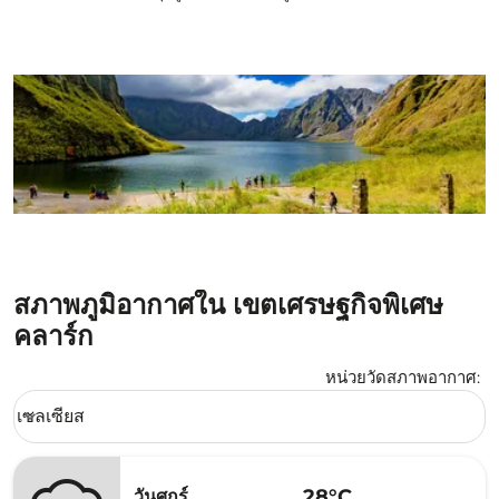
สภาพภูมิอากาศใน เขตเศรษฐกิจพิเศษ
คลาร์ก
หน่วยวัดสภาพอากาศ
:
Weather unit option เซลเซียส Selected
เซลเซียส
keyboard_arrow_down
28°C
วันศุกร์