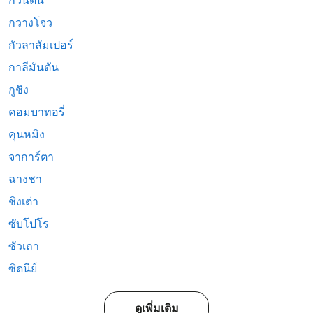
กวนตัน
กวางโจว
กัวลาลัมเปอร์
กาลีมันตัน
กูชิง
คอมบาทอรี่
คุนหมิง
จาการ์ตา
ฉางชา
ชิงเต่า
ซับโปโร
ซัวเถา
ซิดนีย์
ดูเพิ่มเติม