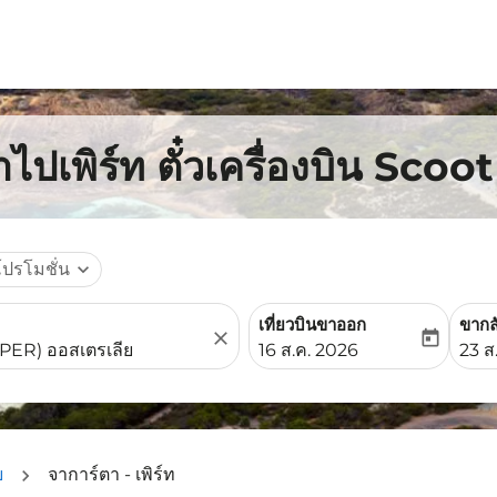
ไปเพิร์ท ตั๋วเครื่องบิน Scoot
โปรโมชั่น
expand_more
เที่ยวบินขาออก
ขากล
close
today
fc-booking-departure-date-
fc-b
16 ส.ค. 2026
23 ส
ย
จาการ์ตา - เพิร์ท