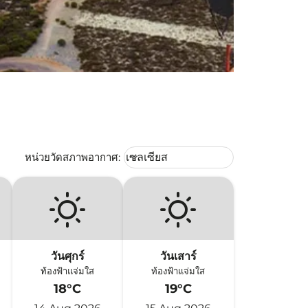
Weather unit option เซลเซียส Selec
หน่วยวัดสภาพอากาศ
:
เซลเซียส
keyboard_arrow_down
วันศุกร์
วันเสาร์
ท้องฟ้าแจ่มใส
ท้องฟ้าแจ่มใส
18°C
19°C