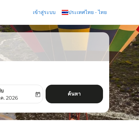
เข้าสู่ระบบ
keyboard_arrow_down
ประเทศไทย
-
ไทย
ับ
ค้นหา
today
aria-label
ooking-return-date-aria-label
.ค. 2026