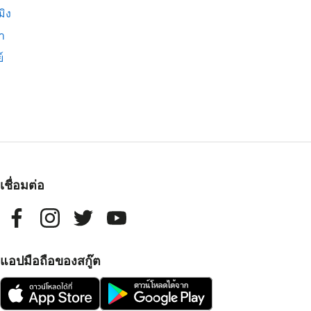
มิง
่า
์
เชื่อมต่อ
แอปมือถือของสกู๊ต