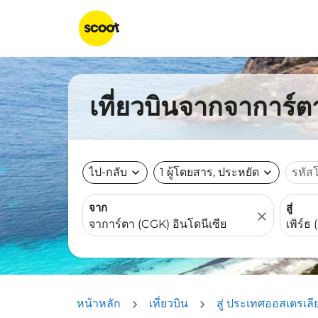
เที่ยวบินจากจาการ์ตา
ไป-กลับ
expand_more
1 ผู้โดยสาร, ประหยัด
expand_more
รหัส
จาก
สู่
close
หน้าหลัก
เที่ยวบิน
สู่ ประเทศออสเตรเลี