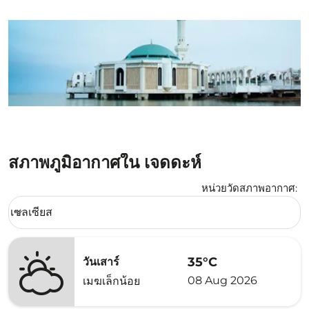
สภาพภูมิอากาศใน เจดดะห์
หน่วยวัดสภาพอากาศ
:
Weather unit option เซลเซียส Selected
เซลเซียส
keyboard_arrow_down
35°C
วันเสาร์
08 Aug 2026
เมฆเล็กน้อย