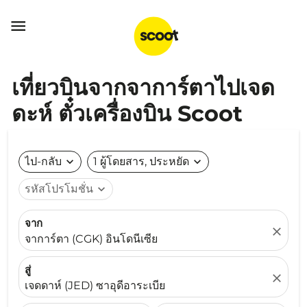

เที่ยวบินจากจาการ์ตาไปเจด
ดะห์ ตั๋วเครื่องบิน Scoot
ไป-กลับ
expand_more
1 ผู้โดยสาร, ประหยัด
expand_more
รหัสโปรโมชั่น
expand_more
จาก
close
จาการ์ตา (CGK) อินโดนีเซีย
สู่
close
เจดดาห์ (JED) ซาอุดีอาระเบีย