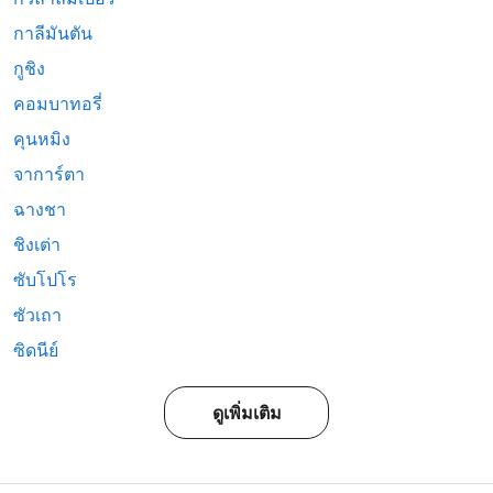
กาลีมันตัน
กูชิง
คอมบาทอรี่
คุนหมิง
จาการ์ตา
ฉางชา
ชิงเต่า
ซับโปโร
ซัวเถา
ซิดนีย์
ดูเพิ่มเติม