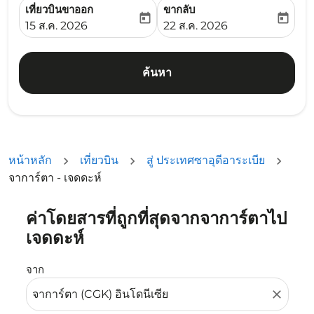
เที่ยวบินขาออก
ขากลับ
today
today
fc-booking-departure-date-aria-label
fc-booking-return-date-ari
15 ส.ค. 2026
22 ส.ค. 2026
ค้นหา
หน้าหลัก
เที่ยวบิน
สู่ ประเทศซาอุดีอาระเบีย
จาการ์ตา - เจดดะห์
ค่าโดยสารที่ถูกที่สุดจากจาการ์ตาไป
ลองอัปเดตเส้นทางของคุณ (ต้นทางและ/หรือปลายทาง) หรือเลื
เจดดะห์
จาก
close