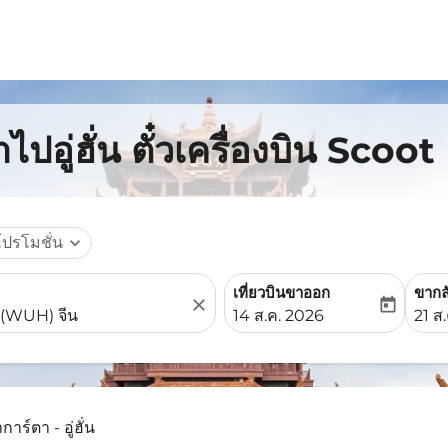
ปอู่ฮั่น ตั๋วเครื่องบิน Scoot
โปรโมชั่น
expand_more
เที่ยวบินขาออก
ขากล
close
today
fc-booking-departure-date-
fc-b
14 ส.ค. 2026
21 ส
การ์ตา - อู่ฮั่น