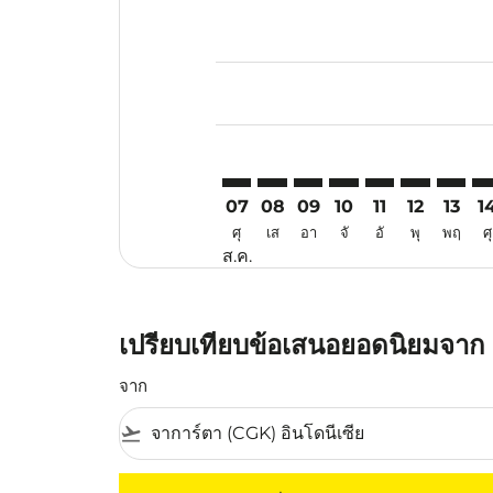
Displaying fares for สิงหาคม-202
CGK–WUH: cmp-view-offers-discl
CGK–WUH: cmp-view-offers-d
CGK–WUH: cmp-view-offe
CGK–WUH: cmp-view-
CGK–WUH: cmp-v
CGK–WUH: c
CGK–WU
CG
07
08
09
10
11
12
13
1
ศุ
เส
อา
จั
อั
พุ
พฤ
ศุ
ส.ค.
เปรียบเทียบข้อเสนอยอดนิยมจาก จา
จาก
flight_takeoff
ไม่มีค่าโดยสารที่ตรงกับเกณฑ์การคัดกรองของค