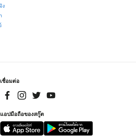
มิง
่า
์
เชื่อมต่อ
แอปมือถือของสกู๊ต