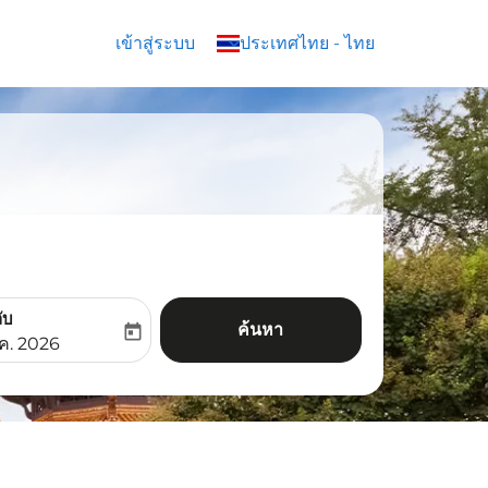
เข้าสู่ระบบ
keyboard_arrow_down
ประเทศไทย
-
ไทย
ับ
ค้นหา
today
aria-label
ooking-return-date-aria-label
.ค. 2026