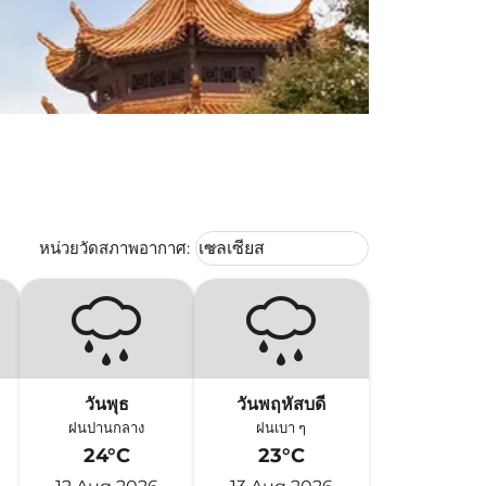
Weather unit option เซลเซียส Selec
หน่วยวัดสภาพอากาศ
:
เซลเซียส
keyboard_arrow_down
วันพุธ
วันพฤหัสบดี
ฝนปานกลาง
ฝนเบา ๆ
24°C
23°C