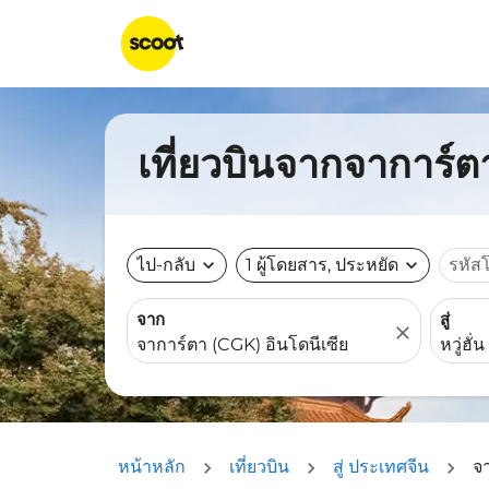
เที่ยวบินจากจาการ์ตาไ
ไป-กลับ
expand_more
1 ผู้โดยสาร, ประหยัด
expand_more
รหัส
จาก
สู่
close
หน้าหลัก
เที่ยวบิน
สู่ ประเทศจีน
จา