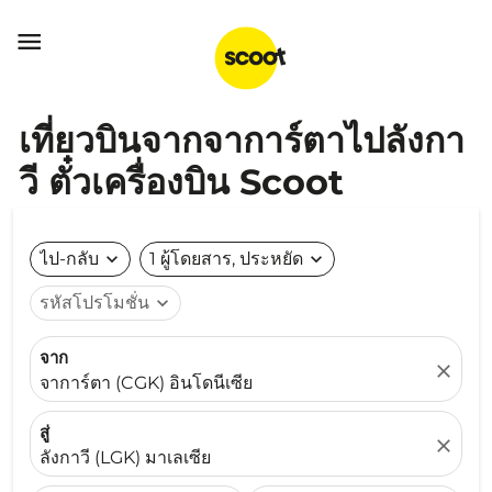

เที่ยวบินจากจาการ์ตาไปลังกา
วี ตั๋วเครื่องบิน Scoot
ไป-กลับ
expand_more
1 ผู้โดยสาร, ประหยัด
expand_more
รหัสโปรโมชั่น
expand_more
จาก
close
จาการ์ตา (CGK) อินโดนีเซีย
สู่
close
ลังกาวี (LGK) มาเลเซีย