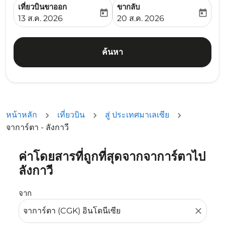
เที่ยวบินขาออก
ขากลับ
today
today
fc-booking-departure-date-aria-label
fc-booking-return-date-ari
13 ส.ค. 2026
20 ส.ค. 2026
ค้นหา
หน้าหลัก
เที่ยวบิน
สู่ ประเทศมาเลเซีย
จาการ์ตา - ลังกาวี
ค่าโดยสารที่ถูกที่สุดจากจาการ์ตาไป
ลองอัปเดตเส้นทางของคุณ (ต้นทางและ/หรือปลายทาง) หรือเลื
ลังกาวี
จาก
close