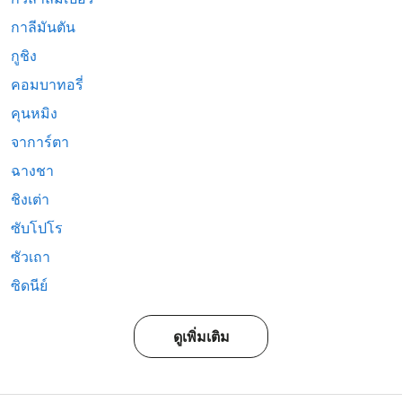
กาลีมันตัน
กูชิง
คอมบาทอรี่
คุนหมิง
จาการ์ตา
ฉางชา
ชิงเต่า
ซับโปโร
ซัวเถา
ซิดนีย์
ดูเพิ่มเติม