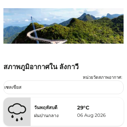
สภาพภูมิอากาศใน ลังกาวี
หน่วยวัดสภาพอากาศ
:
Weather unit option เซลเซียส Selected
เซลเซียส
keyboard_arrow_down
29°C
วันพฤหัสบดี
06 Aug 2026
ฝนปานกลาง