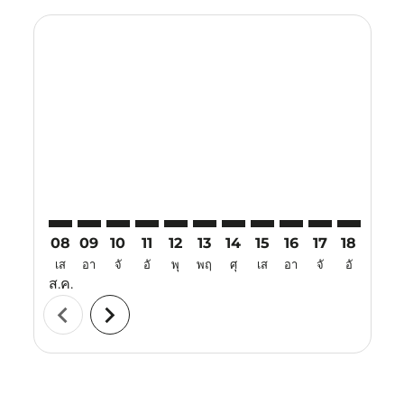
Displaying fares for สิงหาคม-2026
CRK–HAK: cmp-view-offers-disclaimer. ค้นหาข้อเสนอ
CRK–HAK: cmp-view-offers-disclaimer. ค้นหาข้อเ
CRK–HAK: cmp-view-offers-disclaimer. ค้นห
CRK–HAK: cmp-view-offers-disclaimer. 
CRK–HAK: cmp-view-offers-disclaim
CRK–HAK: cmp-view-offers-disc
CRK–HAK: cmp-view-offers-
CRK–HAK: cmp-view-off
CRK–HAK: cmp-view
CRK–HAK: cmp-
CRK–HAK: 
CRK–H
C
08
09
10
11
12
13
14
15
16
17
18
19
เส
อา
จั
อั
พุ
พฤ
ศุ
เส
อา
จั
อั
พุ
ส.ค.
chevron_left
chevron_right