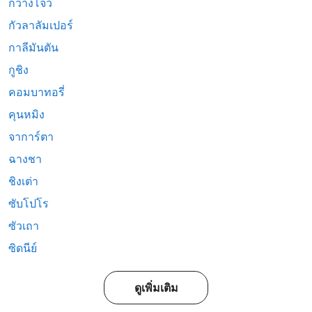
กวางโจว
กัวลาลัมเปอร์
กาลีมันตัน
กูชิง
คอมบาทอรี่
คุนหมิง
จาการ์ตา
ฉางชา
ชิงเต่า
ซับโปโร
ซัวเถา
ซิดนีย์
ดูเพิ่มเติม