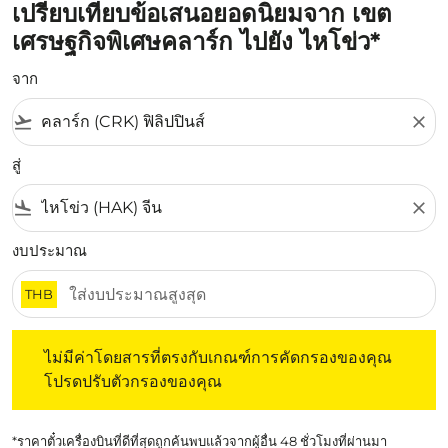
เปรียบเทียบข้อเสนอยอดนิยมจาก เขต
เศรษฐกิจพิเศษคลาร์ก ไปยัง ไหโข่ว*
จาก
flight_takeoff
close
สู่
flight_land
close
งบประมาณ
THB
ไม่มีค่าโดยสารที่ตรงกับเกณฑ์การคัดกรองของคุณ โปรดปรับต
ไม่มีค่าโดยสารที่ตรงกับเกณฑ์การคัดกรองของคุณ
โปรดปรับตัวกรองของคุณ
*ราคาตั๋วเครื่องบินที่ดีที่สุดถูกค้นพบแล้วจากผู้อื่น 48 ชั่วโมงที่ผ่านมา