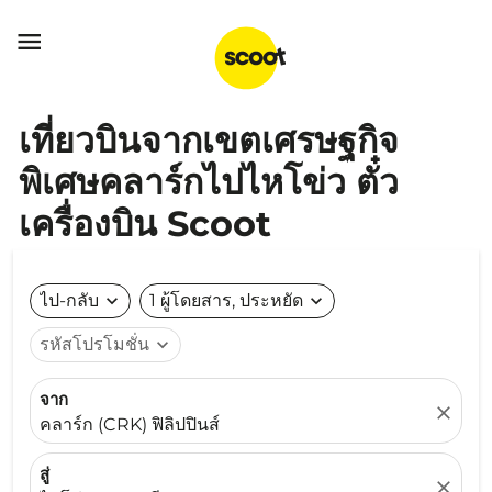

เที่ยวบินจากเขตเศรษฐกิจ
พิเศษคลาร์กไปไหโข่ว ตั๋ว
เครื่องบิน Scoot
ไป-กลับ
expand_more
1 ผู้โดยสาร, ประหยัด
expand_more
รหัสโปรโมชั่น
expand_more
จาก
close
คลาร์ก (CRK) ฟิลิปปินส์
สู่
close