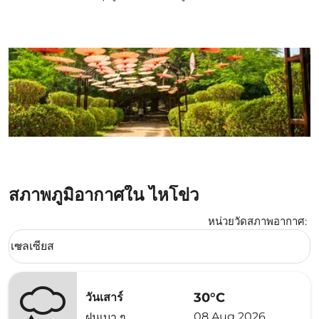
สภาพภูมิอากาศใน ไหโข่ว
หน่วยวัดสภาพอากาศ
:
Weather unit option เซลเซียส Selected
เซลเซียส
keyboard_arrow_down
30°C
วันเสาร์
08 Aug 2026
ฝนเบา ๆ