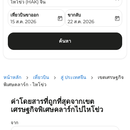
ไหโข่ว (HAK) จีน
เที่ยวบินขาออก
ขากลับ
today
today
fc-booking-departure-date-aria-label
fc-booking-return-date-ari
15 ส.ค. 2026
22 ส.ค. 2026
ค้นหา
หน้าหลัก
เที่ยวบิน
สู่ ประเทศจีน
เขตเศรษฐกิจ
พิเศษคลาร์ก - ไหโข่ว
ค่าโดยสารที่ถูกที่สุดจากเขต
ลองอัปเดตเส้นทางของคุณ (ต้นทางและ/หรือปลายทาง) หรือเลื
เศรษฐกิจพิเศษคลาร์กไปไหโข่ว
จาก