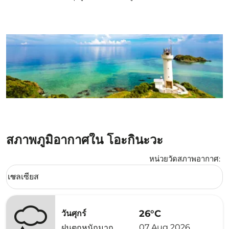
สภาพภูมิอากาศใน โอะกินะวะ
หน่วยวัดสภาพอากาศ
:
Weather unit option เซลเซียส Selected
เซลเซียส
keyboard_arrow_down
26°C
วันศุกร์
07 Aug 2026
ฝนตกหนักมาก