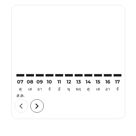
Displaying fares for สิงหาคม-2026
CRK–OKA: cmp-view-offers-disclaimer. ค้นหาข้อเสนอ
CRK–OKA: cmp-view-offers-disclaimer. ค้นหาข้อ
CRK–OKA: cmp-view-offers-disclaimer. ค้นห
CRK–OKA: cmp-view-offers-disclaimer. 
CRK–OKA: cmp-view-offers-disclaim
CRK–OKA: cmp-view-offers-disc
CRK–OKA: cmp-view-offers-
CRK–OKA: cmp-view-off
CRK–OKA: cmp-view
CRK–OKA: cmp-
CRK–OKA: 
CRK–O
C
07
08
09
10
11
12
13
14
15
16
17
18
ศุ
เส
อา
จั
อั
พุ
พฤ
ศุ
เส
อา
จั
อั
ส.ค.
chevron_left
chevron_right