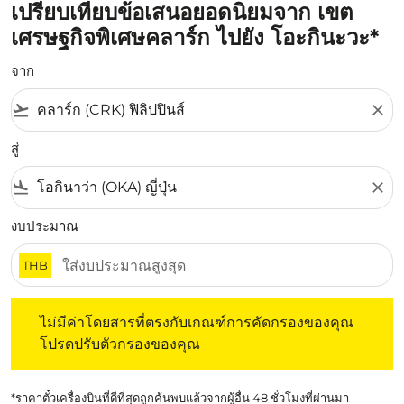
เปรียบเทียบข้อเสนอยอดนิยมจาก เขต
เศรษฐกิจพิเศษคลาร์ก ไปยัง โอะกินะวะ*
จาก
flight_takeoff
close
สู่
flight_land
close
งบประมาณ
THB
ไม่มีค่าโดยสารที่ตรงกับเกณฑ์การคัดกรองของคุณ โปรดปรับต
ไม่มีค่าโดยสารที่ตรงกับเกณฑ์การคัดกรองของคุณ
โปรดปรับตัวกรองของคุณ
*ราคาตั๋วเครื่องบินที่ดีที่สุดถูกค้นพบแล้วจากผู้อื่น 48 ชั่วโมงที่ผ่านมา