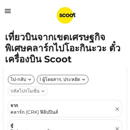

เที่ยวบินจากเขตเศรษฐกิจ
พิเศษคลาร์กไปโอะกินะวะ ตั๋ว
เครื่องบิน Scoot
ไป-กลับ
expand_more
1 ผู้โดยสาร, ประหยัด
expand_more
รหัสโปรโมชั่น
expand_more
จาก
close
คลาร์ก (CRK) ฟิลิปปินส์
สู่
close