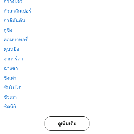
กวางโจว
กัวลาลัมเปอร์
กาลีมันตัน
กูชิง
คอมบาทอรี่
คุนหมิง
จาการ์ตา
ฉางชา
ชิงเต่า
ซับโปโร
ซัวเถา
ซิดนีย์
ดูเพิ่มเติม