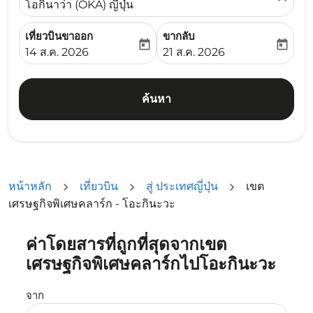
โอกินาว่า (OKA) ญี่ปุ่น
เที่ยวบินขาออก
ขากลับ
today
today
fc-booking-departure-date-aria-label
fc-booking-return-date-ari
14 ส.ค. 2026
21 ส.ค. 2026
ค้นหา
หน้าหลัก
เที่ยวบิน
สู่ ประเทศญี่ปุ่น
เขต
เศรษฐกิจพิเศษคลาร์ก - โอะกินะวะ
ค่าโดยสารที่ถูกที่สุดจากเขต
ลองอัปเดตเส้นทางของคุณ (ต้นทางและ/หรือปลายทาง) หรือเลื
เศรษฐกิจพิเศษคลาร์กไปโอะกินะวะ
จาก