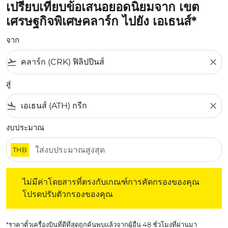
เปรียบเทียบข้อเสนอยอดนิยมจาก เขต
เศรษฐกิจพิเศษคลาร์ก ไปยัง เอเธนส์*
จาก
flight_takeoff
close
สู่
flight_land
close
งบประมาณ
THB
ไม่มีค่าโดยสารที่ตรงกับเกณฑ์การคัดกรองของคุณ โปรดปรับต
ไม่มีค่าโดยสารที่ตรงกับเกณฑ์การคัดกรองของคุณ
โปรดปรับตัวกรองของคุณ
*ราคาตั๋วเครื่องบินที่ดีที่สุดถูกค้นพบแล้วจากผู้อื่น 48 ชั่วโมงที่ผ่านมา