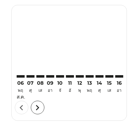
Displaying fares for สิงหาคม-2026
CRK–ATH: cmp-view-offers-disclaimer. ค้นหาข้อเสนอ
CRK–ATH: cmp-view-offers-disclaimer. ค้นหาข้อเ
CRK–ATH: cmp-view-offers-disclaimer. ค้นหา
CRK–ATH: cmp-view-offers-disclaimer. ค
CRK–ATH: cmp-view-offers-disclaime
CRK–ATH: cmp-view-offers-disc
CRK–ATH: cmp-view-offers-
CRK–ATH: cmp-view-off
CRK–ATH: cmp-view
CRK–ATH: cmp-
CRK–ATH: 
CRK–A
C
06
07
08
09
10
11
12
13
14
15
16
17
พฤ
ศุ
เส
อา
จั
อั
พุ
พฤ
ศุ
เส
อา
จั
ส.ค.
chevron_left
chevron_right