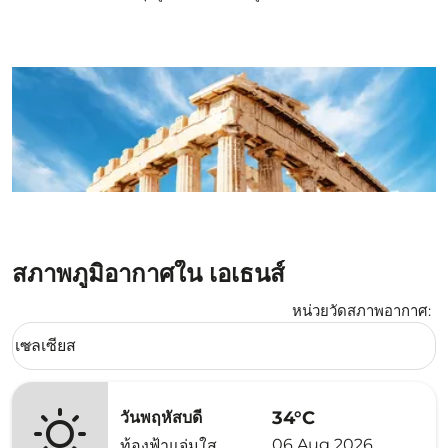
สภาพภูมิอากาศใน เอเธนส์
หน่วยวัดสภาพอากาศ
:
Weather unit option เซลเซียส Selected
เซลเซียส
keyboard_arrow_down
34°C
วันพฤหัสบดี
06 Aug 2026
ท้องฟ้าแจ่มใส