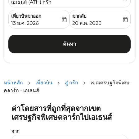
เอเธนส์ (ATH) กรีก
เที่ยวบินขาออก
ขากลับ
today
today
fc-booking-departure-date-aria-label
fc-booking-return-date-ari
13 ส.ค. 2026
20 ส.ค. 2026
ค้นหา
หน้าหลัก
เที่ยวบิน
สู่ กรีก
เขตเศรษฐกิจพิเศษ
คลาร์ก - เอเธนส์
ค่าโดยสารที่ถูกที่สุดจากเขต
ลองอัปเดตเส้นทางของคุณ (ต้นทางและ/หรือปลายทาง) หรือเลื
เศรษฐกิจพิเศษคลาร์กไปเอเธนส์
จาก