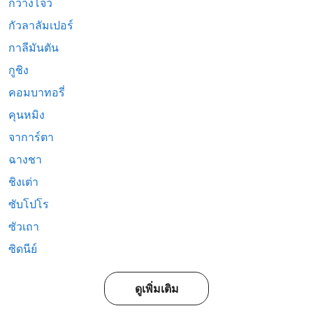
กวางโจว
กัวลาลัมเปอร์
กาลีมันตัน
กูชิง
คอมบาทอรี่
คุนหมิง
จาการ์ตา
ฉางชา
ชิงเต่า
ซับโปโร
ซัวเถา
ซิดนีย์
ดูเพิ่มเติม