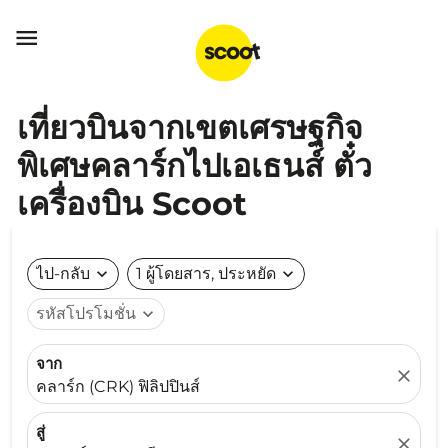

เที่ยวบินจากเขตเศรษฐกิจ
พิเศษคลาร์กไปเอเธนส์ ตั๋ว
เครื่องบิน Scoot
ไป-กลับ
expand_more
1 ผู้โดยสาร, ประหยัด
expand_more
รหัสโปรโมชั่น
expand_more
จาก
close
คลาร์ก (CRK) ฟิลิปปินส์
สู่
close