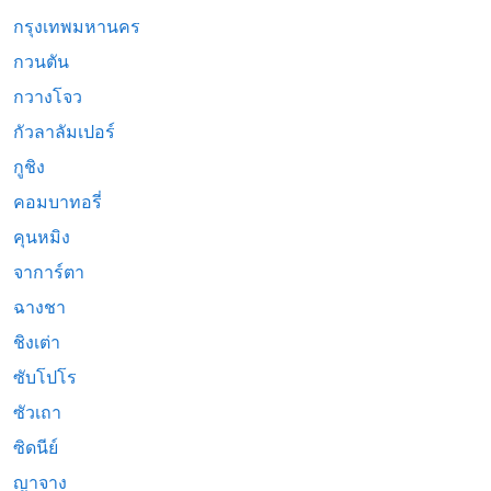
กรุงเทพมหานคร
กวนตัน
กวางโจว
กัวลาลัมเปอร์
กูชิง
คอมบาทอรี่
คุนหมิง
จาการ์ตา
ฉางชา
ชิงเต่า
ซับโปโร
ซัวเถา
ซิดนีย์
ญาจาง