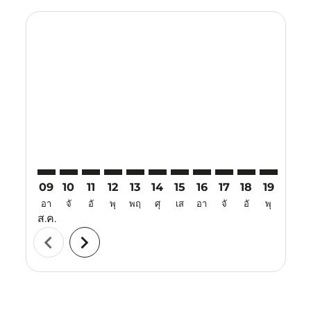
Displaying fares for สิงหาคม-2026
CRK–CEI: cmp-view-offers-disclaimer. ค้นหาข้อเสนอ
CRK–CEI: cmp-view-offers-disclaimer. ค้นหาข้อเ
CRK–CEI: cmp-view-offers-disclaimer. ค้นหา
CRK–CEI: cmp-view-offers-disclaimer. ค
CRK–CEI: cmp-view-offers-disclaime
CRK–CEI: cmp-view-offers-discl
CRK–CEI: cmp-view-offers-d
CRK–CEI: cmp-view-offe
CRK–CEI: cmp-view-
CRK–CEI: cmp-
CRK–CEI: 
CRK–C
C
09
10
11
12
13
14
15
16
17
18
19
20
อา
จั
อั
พุ
พฤ
ศุ
เส
อา
จั
อั
พุ
พฤ
ส.ค.
chevron_left
chevron_right