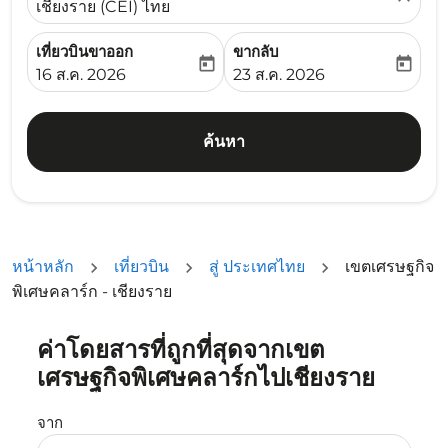
เชียงราย (CEI) ไทย
เที่ยวบินขาออก
ขากลับ
today
today
fc-booking-departure-date-aria-label
fc-booking-return-date-ari
16 ส.ค. 2026
23 ส.ค. 2026
ค้นหา
หน้าหลัก
เที่ยวบิน
สู่ ประเทศไทย
เขตเศรษฐกิจ
พิเศษคลาร์ก - เชียงราย
ค่าโดยสารที่ถูกที่สุดจากเขต
ลองอัปเดตเส้นทางของคุณ (ต้นทางและ/หรือปลายทาง) หรือเลื
เศรษฐกิจพิเศษคลาร์กไปเชียงราย
จาก