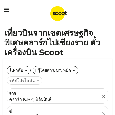

เที่ยวบินจากเขตเศรษฐกิจ
พิเศษคลาร์กไปเชียงราย ตั๋ว
เครื่องบิน Scoot
ไป-กลับ
expand_more
1 ผู้โดยสาร, ประหยัด
expand_more
รหัสโปรโมชั่น
expand_more
จาก
close
คลาร์ก (CRK) ฟิลิปปินส์
สู่
close