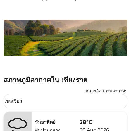
สภาพภูมิอากาศใน เชียงราย
หน่วยวัดสภาพอากาศ
:
Weather unit option เซลเซียส Selected
เซลเซียส
keyboard_arrow_down
28°C
วันอาทิตย์
09 Aug 2026
ฝนปานกลาง