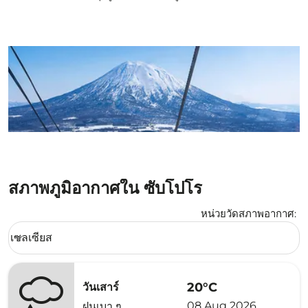
สภาพภูมิอากาศใน ซับโปโร
หน่วยวัดสภาพอากาศ
:
Weather unit option เซลเซียส Selected
เซลเซียส
keyboard_arrow_down
20°C
วันเสาร์
08 Aug 2026
ฝนเบา ๆ