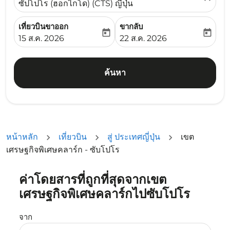
ซัปโปโร (ฮอกไกโด) (CTS) ญี่ปุ่น
เที่ยวบินขาออก
ขากลับ
today
today
fc-booking-departure-date-aria-label
fc-booking-return-date-ari
15 ส.ค. 2026
22 ส.ค. 2026
ค้นหา
หน้าหลัก
เที่ยวบิน
สู่ ประเทศญี่ปุ่น
เขต
เศรษฐกิจพิเศษคลาร์ก - ซับโปโร
ค่าโดยสารที่ถูกที่สุดจากเขต
ลองอัปเดตเส้นทางของคุณ (ต้นทางและ/หรือปลายทาง) หรือเลื
เศรษฐกิจพิเศษคลาร์กไปซับโปโร
จาก