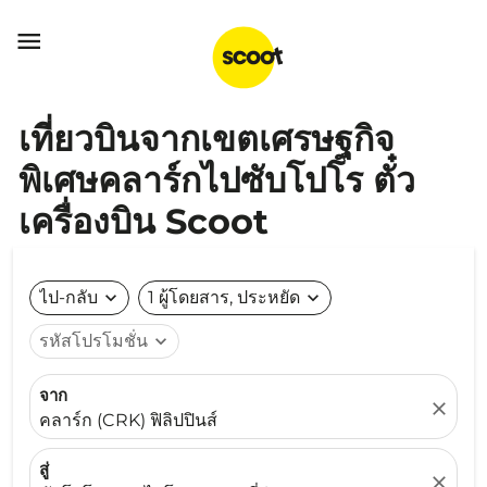

เที่ยวบินจากเขตเศรษฐกิจ
พิเศษคลาร์กไปซับโปโร ตั๋ว
เครื่องบิน Scoot
ไป-กลับ
expand_more
1 ผู้โดยสาร, ประหยัด
expand_more
รหัสโปรโมชั่น
expand_more
จาก
close
คลาร์ก (CRK) ฟิลิปปินส์
สู่
close