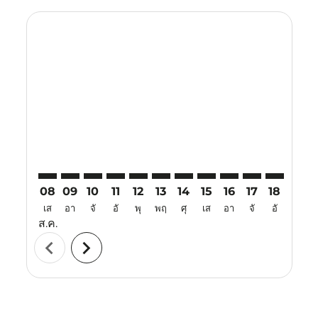
Displaying fares for สิงหาคม-2026
CRK–CTS: cmp-view-offers-disclaimer. ค้นหาข้อเสนอ
CRK–CTS: cmp-view-offers-disclaimer. ค้นหาข้อเ
CRK–CTS: cmp-view-offers-disclaimer. ค้นหา
CRK–CTS: cmp-view-offers-disclaimer. ค
CRK–CTS: cmp-view-offers-disclaime
CRK–CTS: cmp-view-offers-discl
CRK–CTS: cmp-view-offers-d
CRK–CTS: cmp-view-off
CRK–CTS: cmp-view
CRK–CTS: cmp-
CRK–CTS: 
CRK–C
C
08
09
10
11
12
13
14
15
16
17
18
19
เส
อา
จั
อั
พุ
พฤ
ศุ
เส
อา
จั
อั
พุ
ส.ค.
chevron_left
chevron_right