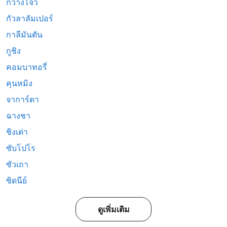
กวางโจว
กัวลาลัมเปอร์
กาลีมันตัน
กูชิง
คอมบาทอรี่
คุนหมิง
จาการ์ตา
ฉางชา
ชิงเต่า
ซับโปโร
ซัวเถา
ซิดนีย์
ดูเพิ่มเติม