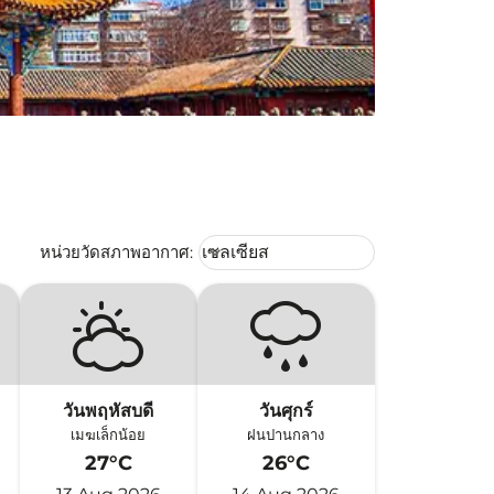
Weather unit option เซลเซียส Selec
หน่วยวัดสภาพอากาศ
:
เซลเซียส
keyboard_arrow_down
วันพฤหัสบดี
วันศุกร์
เมฆเล็กน้อย
ฝนปานกลาง
27°C
26°C