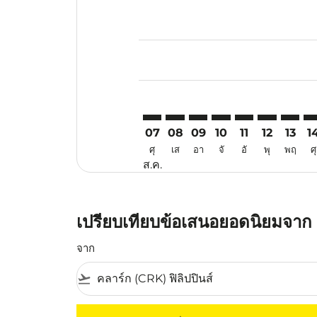
Displaying fares for สิงหาคม-202
CRK–KMG: cmp-view-offers-discl
CRK–KMG: cmp-view-offers-d
CRK–KMG: cmp-view-offe
CRK–KMG: cmp-view-
CRK–KMG: cmp-v
CRK–KMG: c
CRK–KM
CR
07
08
09
10
11
12
13
1
ศุ
เส
อา
จั
อั
พุ
พฤ
ศุ
ส.ค.
เปรียบเทียบข้อเสนอยอดนิยมจาก 
จาก
flight_takeoff
ไม่มีค่าโดยสารที่ตรงกับเกณฑ์การคัดกรองของค