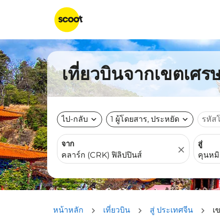
เที่ยวบินจากเขตเศรษ
ไป-กลับ
expand_more
1 ผู้โดยสาร, ประหยัด
expand_more
รหัส
จาก
สู่
close
หน้าหลัก
เที่ยวบิน
สู่ ประเทศจีน
เ