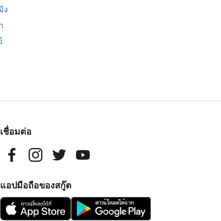
มิง
่า
์
เชื่อมต่อ
แอปมือถือของสกู๊ต