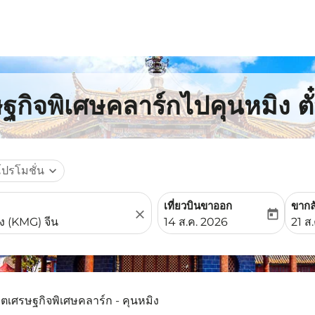
ฐกิจพิเศษคลาร์กไปคุนหมิง ตั
โปรโมชั่น
expand_more
เที่ยวบินขาออก
ขากล
close
today
fc-booking-departure-date-
fc-b
14 ส.ค. 2026
21 ส
ขตเศรษฐกิจพิเศษคลาร์ก - คุนหมิง