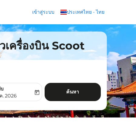
เข้าสู่ระบบ
keyboard_arrow_down
ประเทศไทย
-
ไทย
๋วเครื่องบิน Scoot
ับ
ค้นหา
today
aria-label
ooking-return-date-aria-label
.ค. 2026