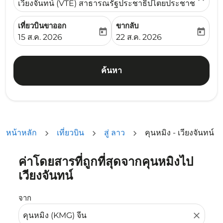
เวียงจันทน์ (VTE) สาธารณรัฐประชาธิปไตยประชาชนลาว
เที่ยวบินขาออก
ขากลับ
today
today
fc-booking-departure-date-aria-label
fc-booking-return-date-ari
15 ส.ค. 2026
22 ส.ค. 2026
ค้นหา
หน้าหลัก
เที่ยวบิน
สู่ ลาว
คุนหมิง - เวียงจันทน์
ค่าโดยสารที่ถูกที่สุดจากคุนหมิงไป
ลองอัปเดตเส้นทางของคุณ (ต้นทางและ/หรือปลายทาง) หรือเลื
เวียงจันทน์
จาก
close