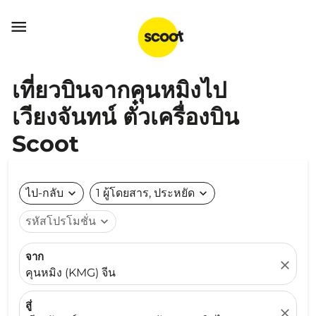

เที่ยวบินจากคุนหมิงไป
เวียงจันทน์ ตั๋วเครื่องบิน
Scoot
ไป-กลับ
expand_more
1 ผู้โดยสาร, ประหยัด
expand_more
รหัสโปรโมชั่น
expand_more
จาก
close
คุนหมิง (KMG) จีน
สู่
close