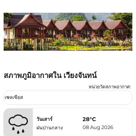
สภาพภูมิอากาศใน เวียงจันทน์
หน่วยวัดสภาพอากาศ
:
Weather unit option เซลเซียส Selected
เซลเซียส
keyboard_arrow_down
28°C
วันเสาร์
08 Aug 2026
ฝนปานกลาง