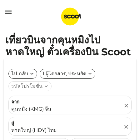

เที่ยวบินจากคุนหมิงไป
หาดใหญ่ ตั๋วเครื่องบิน Scoot
ไป-กลับ
expand_more
1 ผู้โดยสาร, ประหยัด
expand_more
รหัสโปรโมชั่น
expand_more
จาก
close
คุนหมิง (KMG) จีน
สู่
close
หาดใหญ่ (HDY) ไทย