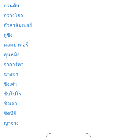
กวนตัน
กวางโจว
กัวลาลัมเปอร์
กูชิง
คอมบาทอรี่
คุนหมิง
จาการ์ตา
ฉางชา
ชิงเต่า
ซับโปโร
ซัวเถา
ซิดนีย์
ญาจาง