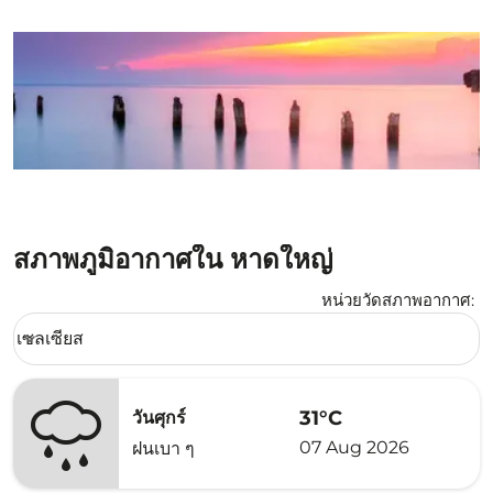
สภาพภูมิอากาศใน หาดใหญ่
หน่วยวัดสภาพอากาศ
:
Weather unit option เซลเซียส Selected
เซลเซียส
keyboard_arrow_down
31°C
วันศุกร์
07 Aug 2026
ฝนเบา ๆ