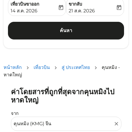
เที่ยวบินขาออก
ขากลับ
today
today
fc-booking-departure-date-aria-label
fc-booking-return-date-ari
14 ส.ค. 2026
21 ส.ค. 2026
ค้นหา
หน้าหลัก
เที่ยวบิน
สู่ ประเทศไทย
คุนหมิง -
หาดใหญ่
ค่าโดยสารที่ถูกที่สุดจากคุนหมิงไป
ลองอัปเดตเส้นทางของคุณ (ต้นทางและ/หรือปลายทาง) หรือเลื
หาดใหญ่
จาก
close