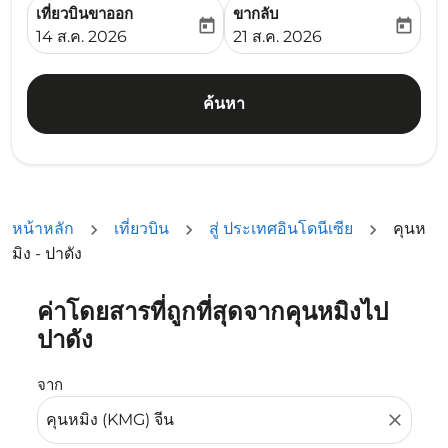
เที่ยวบินขาออก
ขากลับ
today
today
fc-booking-departure-date-aria-label
fc-booking-return-date-ari
14 ส.ค. 2026
21 ส.ค. 2026
ค้นหา
หน้าหลัก
เที่ยวบิน
สู่ ประเทศอินโดนีเซีย
คุนห
มิง - ปาดัง
ค่าโดยสารที่ถูกที่สุดจากคุนหมิงไป
ลองอัปเดตเส้นทางของคุณ (ต้นทางและ/หรือปลายทาง) หรือเลื
ปาดัง
จาก
close