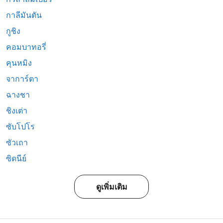
กาลีมันตัน
กูชิง
คอมบาทอรี่
คุนหมิง
จาการ์ตา
ฉางชา
ชิงเต่า
ซับโปโร
ซัวเถา
ซิดนีย์
ดูเพิ่มเติม