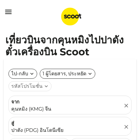

เที่ยวบินจากคุนหมิงไปปาดัง
ตั๋วเครื่องบิน Scoot
ไป-กลับ
expand_more
1 ผู้โดยสาร, ประหยัด
expand_more
รหัสโปรโมชั่น
expand_more
จาก
close
คุนหมิง (KMG) จีน
สู่
close
ปาดัง (PDG) อินโดนีเซีย