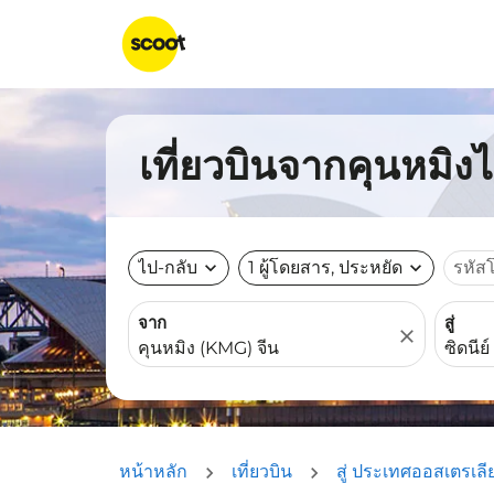
เที่ยวบินจากคุนหมิงไป
ไป-กลับ
expand_more
1 ผู้โดยสาร, ประหยัด
expand_more
รหัส
จาก
สู่
close
หน้าหลัก
เที่ยวบิน
สู่ ประเทศออสเตรเลี