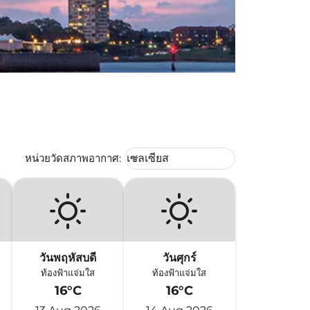
Weather unit option เซลเซียส Selec
หน่วยวัดสภาพอากาศ
:
เซลเซียส
keyboard_arrow_down
วันพฤหัสบดี
วันศุกร์
ท้องฟ้าแจ่มใส
ท้องฟ้าแจ่มใส
16°C
16°C