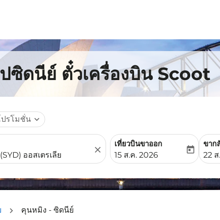
ซิดนีย์ ตั๋วเครื่องบิน Scoot
โปรโมชั่น
expand_more
เที่ยวบินขาออก
ขากล
close
today
fc-booking-departure-date-
fc-b
15 ส.ค. 2026
22 ส
ย
คุนหมิง - ซิดนีย์