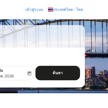
เข้าสู่ระบบ
keyboard_arrow_down
ประเทศไทย
-
ไทย
ับ
ค้นหา
today
aria-label
ooking-return-date-aria-label
.ค. 2026