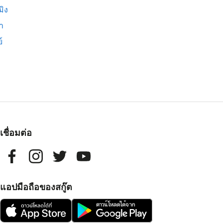
มิง
่า
์
เชื่อมต่อ
แอปมือถือของสกู๊ต