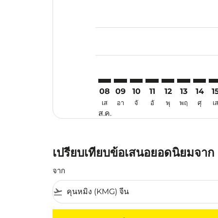
Displaying fares for สิงหาคม-202
KMG–SYD: cmp-view-offers-discl
KMG–SYD: cmp-view-offers-d
KMG–SYD: cmp-view-offe
KMG–SYD: cmp-view-
KMG–SYD: cmp-v
KMG–SYD: c
KMG–SY
KM
08
09
10
11
12
13
14
1
เส
อา
จั
อั
พุ
พฤ
ศุ
เ
ส.ค.
เปรียบเทียบข้อเสนอยอดนิยมจาก คุ
จาก
flight_takeoff
ไม่มีค่าโดยสารที่ตรงกับเกณฑ์การคัดกรองของค