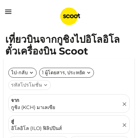

เที่ยวบินจากกูชิงไปอิโลอิโล
ตั๋วเครื่องบิน Scoot
ไป-กลับ
expand_more
1 ผู้โดยสาร, ประหยัด
expand_more
รหัสโปรโมชั่น
expand_more
จาก
close
กูชิง (KCH) มาเลเซีย
สู่
close
อิโลอิโล (ILO) ฟิลิปปินส์