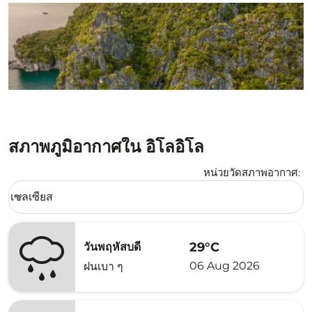
สภาพภูมิอากาศใน อิโลอิโล
หน่วยวัดสภาพอากาศ
:
Weather unit option เซลเซียส Selected
เซลเซียส
keyboard_arrow_down
29°C
วันพฤหัสบดี
06 Aug 2026
ฝนเบา ๆ