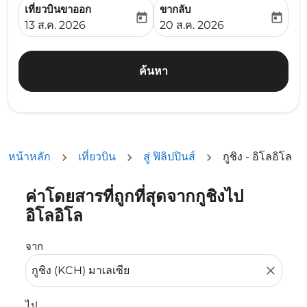
เที่ยวบินขาออก
ขากลับ
today
today
fc-booking-departure-date-aria-label
fc-booking-return-date-ari
13 ส.ค. 2026
20 ส.ค. 2026
ค้นหา
หน้าหลัก
เที่ยวบิน
สู่ ฟิลิปปินส์
กูชิง - อิโลอิโล
ค่าโดยสารที่ถูกที่สุดจากกูชิงไป
ลองอัปเดตเส้นทางของคุณ (ต้นทางและ/หรือปลายทาง) หรือเลื
อิโลอิโล
จาก
close
ไป