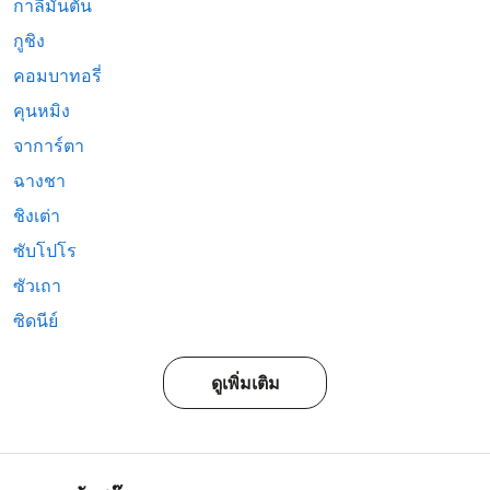
กาลีมันตัน
กูชิง
คอมบาทอรี่
คุนหมิง
จาการ์ตา
ฉางชา
ชิงเต่า
ซับโปโร
ซัวเถา
ซิดนีย์
ดูเพิ่มเติม