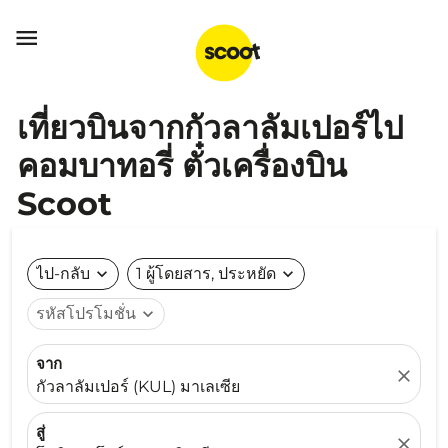

เที่ยวบินจากกัวลาลัมเปอร์ไป
คอมบาทอรี่ ตั๋วเครื่องบิน
Scoot
ไป-กลับ
expand_more
1 ผู้โดยสาร, ประหยัด
expand_more
รหัสโปรโมชั่น
expand_more
จาก
close
กัวลาลัมเปอร์ (KUL) มาเลเซีย
สู่
close