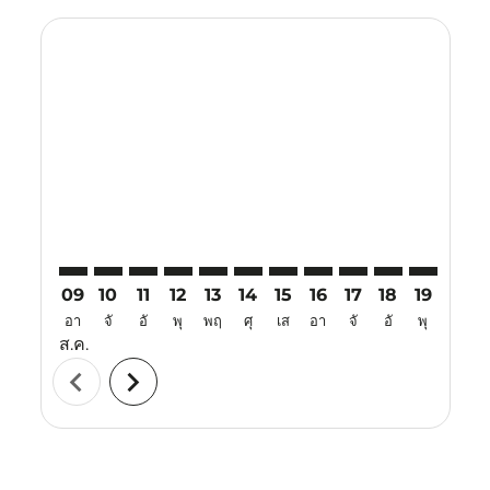
Displaying fares for สิงหาคม-2026
KUL–CJB: cmp-view-offers-disclaimer. ค้นหาข้อเสนอ
KUL–CJB: cmp-view-offers-disclaimer. ค้นหาข้อเ
KUL–CJB: cmp-view-offers-disclaimer. ค้นหา
KUL–CJB: cmp-view-offers-disclaimer. ค
KUL–CJB: cmp-view-offers-disclaime
KUL–CJB: cmp-view-offers-discl
KUL–CJB: cmp-view-offers-d
KUL–CJB: cmp-view-offe
KUL–CJB: cmp-view-
KUL–CJB: cmp-
KUL–CJB: 
KUL–C
K
09
10
11
12
13
14
15
16
17
18
19
20
อา
จั
อั
พุ
พฤ
ศุ
เส
อา
จั
อั
พุ
พฤ
ส.ค.
chevron_left
chevron_right