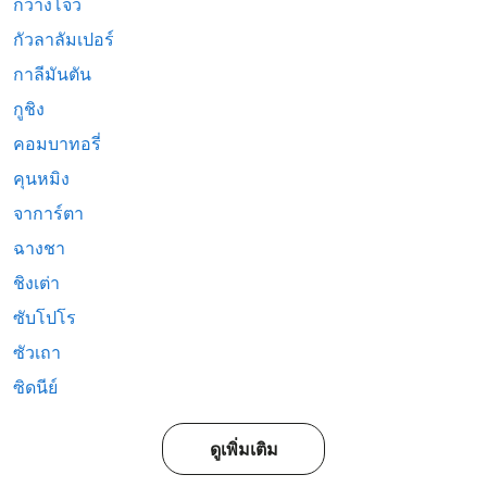
กวางโจว
กัวลาลัมเปอร์
กาลีมันตัน
กูชิง
คอมบาทอรี่
คุนหมิง
จาการ์ตา
ฉางชา
ชิงเต่า
ซับโปโร
ซัวเถา
ซิดนีย์
ดูเพิ่มเติม