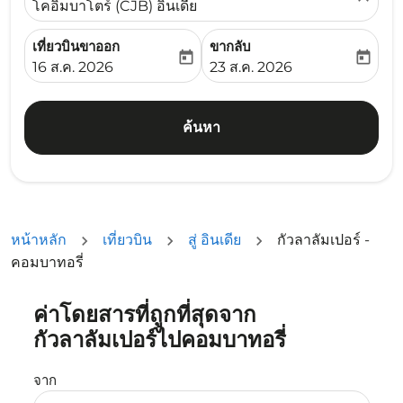
โคอิมบาโตร์ (CJB) อินเดีย
เที่ยวบินขาออก
ขากลับ
today
today
fc-booking-departure-date-aria-label
fc-booking-return-date-ari
16 ส.ค. 2026
23 ส.ค. 2026
ค้นหา
หน้าหลัก
เที่ยวบิน
สู่ อินเดีย
กัวลาลัมเปอร์ -
คอมบาทอรี่
ค่าโดยสารที่ถูกที่สุดจาก
ลองอัปเดตเส้นทางของคุณ (ต้นทางและ/หรือปลายทาง) หรือเลื
กัวลาลัมเปอร์ไปคอมบาทอรี่
จาก