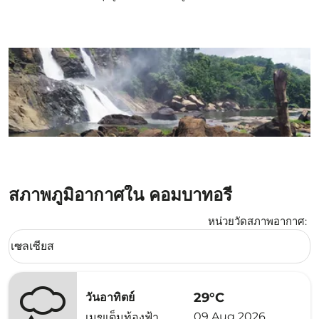
สภาพภูมิอากาศใน คอมบาทอรี่
หน่วยวัดสภาพอากาศ
:
Weather unit option เซลเซียส Selected
เซลเซียส
keyboard_arrow_down
29°C
วันอาทิตย์
09 Aug 2026
เมฆเต็มท้องฟ้า