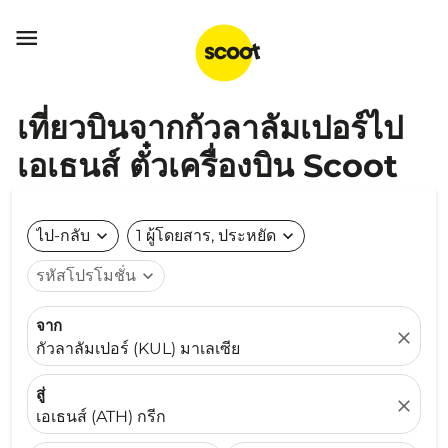

เที่ยวบินจากกัวลาลัมเปอร์ไป
เอเธนส์ ตั๋วเครื่องบิน Scoot
ไป-กลับ
expand_more
1 ผู้โดยสาร, ประหยัด
expand_more
รหัสโปรโมชั่น
expand_more
จาก
close
กัวลาลัมเปอร์ (KUL) มาเลเซีย
สู่
close
เอเธนส์ (ATH) กรีก