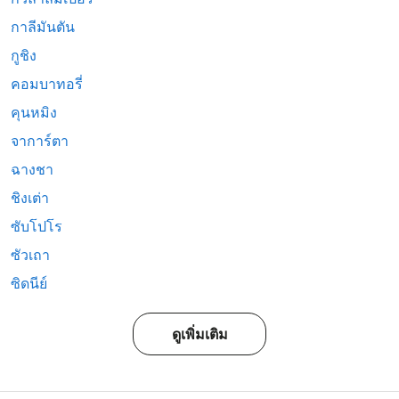
กาลีมันตัน
กูชิง
คอมบาทอรี่
คุนหมิง
จาการ์ตา
ฉางชา
ชิงเต่า
ซับโปโร
ซัวเถา
ซิดนีย์
ดูเพิ่มเติม