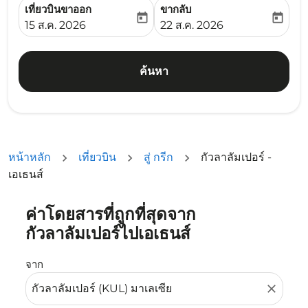
เที่ยวบินขาออก
ขากลับ
today
today
fc-booking-departure-date-aria-label
fc-booking-return-date-ari
15 ส.ค. 2026
22 ส.ค. 2026
ค้นหา
หน้าหลัก
เที่ยวบิน
สู่ กรีก
กัวลาลัมเปอร์ -
เอเธนส์
ค่าโดยสารที่ถูกที่สุดจาก
ลองอัปเดตเส้นทางของคุณ (ต้นทางและ/หรือปลายทาง) หรือเลื
กัวลาลัมเปอร์ไปเอเธนส์
จาก
close