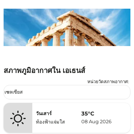
สภาพภูมิอากาศใน เอเธนส์
หน่วยวัดสภาพอากาศ
:
Weather unit option เซลเซียส Selected
เซลเซียส
keyboard_arrow_down
35°C
วันเสาร์
08 Aug 2026
ท้องฟ้าแจ่มใส