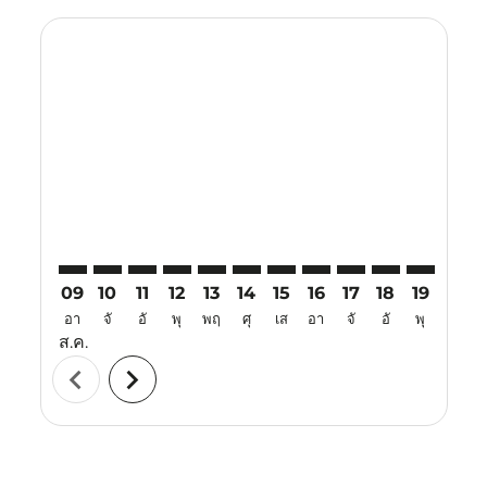
Displaying fares for สิงหาคม-2026
KUL–PQC: cmp-view-offers-disclaimer. ค้นหาข้อเสนอ
KUL–PQC: cmp-view-offers-disclaimer. ค้นหาข้อ
KUL–PQC: cmp-view-offers-disclaimer. ค้นห
KUL–PQC: cmp-view-offers-disclaimer. 
KUL–PQC: cmp-view-offers-disclaim
KUL–PQC: cmp-view-offers-disc
KUL–PQC: cmp-view-offers-
KUL–PQC: cmp-view-off
KUL–PQC: cmp-view
KUL–PQC: cmp-
KUL–PQC: 
KUL–P
K
09
10
11
12
13
14
15
16
17
18
19
20
อา
จั
อั
พุ
พฤ
ศุ
เส
อา
จั
อั
พุ
พฤ
ส.ค.
chevron_left
chevron_right