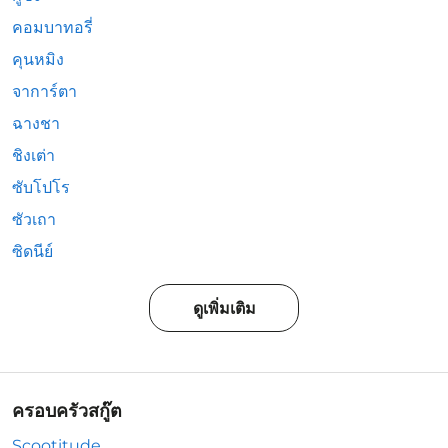
คอมบาทอรี่
คุนหมิง
จาการ์ตา
ฉางชา
ชิงเต่า
ซับโปโร
ซัวเถา
ซิดนีย์
ดูเพิ่มเติม
ครอบครัวสกู๊ต
Scootitude