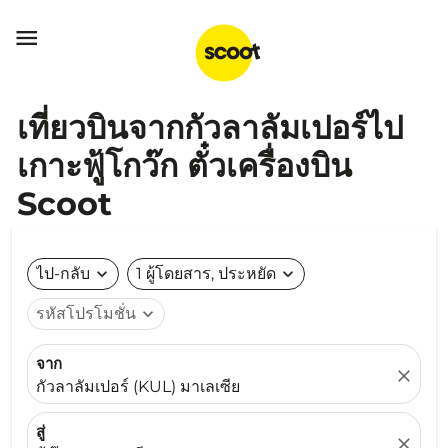

เที่ยวบินจากกัวลาลัมเปอร์ไป
เกาะฟู้โกว๊ก ตั๋วเครื่องบิน
Scoot
ไป-กลับ
expand_more
1 ผู้โดยสาร, ประหยัด
expand_more
รหัสโปรโมชั่น
expand_more
จาก
close
กัวลาลัมเปอร์ (KUL) มาเลเซีย
สู่
close