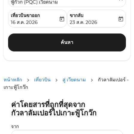
ฟู้ก๊วก (PQC) เวียดนาม
เที่ยวบินขาออก
ขากลับ
today
today
fc-booking-departure-date-aria-label
fc-booking-return-date-ari
16 ส.ค. 2026
23 ส.ค. 2026
ค้นหา
หน้าหลัก
เที่ยวบิน
สู่ เวียดนาม
กัวลาลัมเปอร์ -
เกาะฟู้โกว๊ก
ค่าโดยสารที่ถูกที่สุดจาก
ลองอัปเดตเส้นทางของคุณ (ต้นทางและ/หรือปลายทาง) หรือเลื
กัวลาลัมเปอร์ไปเกาะฟู้โกว๊ก
จาก