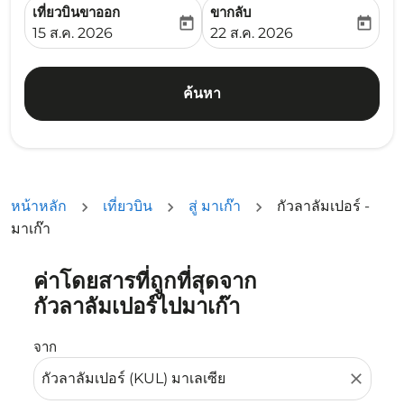
เที่ยวบินขาออก
ขากลับ
today
today
fc-booking-departure-date-aria-label
fc-booking-return-date-ari
15 ส.ค. 2026
22 ส.ค. 2026
ค้นหา
หน้าหลัก
เที่ยวบิน
สู่ มาเก๊า
กัวลาลัมเปอร์ -
มาเก๊า
ค่าโดยสารที่ถูกที่สุดจาก
ลองอัปเดตเส้นทางของคุณ (ต้นทางและ/หรือปลายทาง) หรือเลื
กัวลาลัมเปอร์ไปมาเก๊า
จาก
close