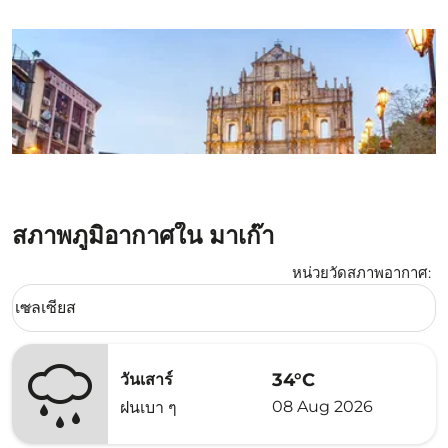
สภาพภูมิอากาศใน มาเก๊า
หน่วยวัดสภาพอากาศ
:
Weather unit option เซลเซียส Selected
เซลเซียส
keyboard_arrow_down
34°C
วันเสาร์
08 Aug 2026
ฝนเบา ๆ