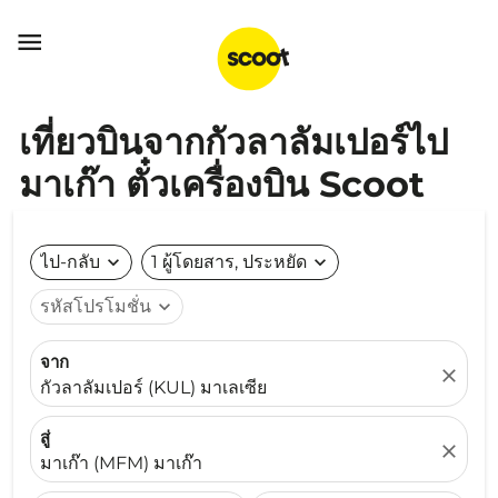

เที่ยวบินจากกัวลาลัมเปอร์ไป
มาเก๊า ตั๋วเครื่องบิน Scoot
ไป-กลับ
expand_more
1 ผู้โดยสาร, ประหยัด
expand_more
รหัสโปรโมชั่น
expand_more
จาก
close
กัวลาลัมเปอร์ (KUL) มาเลเซีย
สู่
close
มาเก๊า (MFM) มาเก๊า