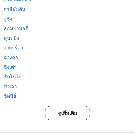
กาลีมันตัน
กูชิง
คอมบาทอรี่
คุนหมิง
จาการ์ตา
ฉางชา
ชิงเต่า
ซับโปโร
ซัวเถา
ซิดนีย์
ดูเพิ่มเติม