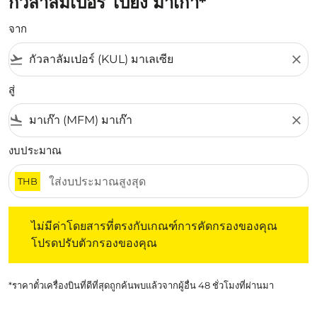
กัวลาลัมเปอร์ ไปยัง มาเก๊า*
จาก
flight_takeoff
close
สู่
flight_land
close
งบประมาณ
THB
ไม่มีค่าโดยสารที่ตรงกับเกณฑ์การคัดกรองของคุณ โปรดปรับต
ไม่มีค่าโดยสารที่ตรงกับเกณฑ์การคัดกรองของคุณ
โปรดปรับตัวกรองของคุณ
*ราคาตั๋วเครื่องบินที่ดีที่สุดถูกค้นพบแล้วจากผู้อื่น 48 ชั่วโมงที่ผ่านมา