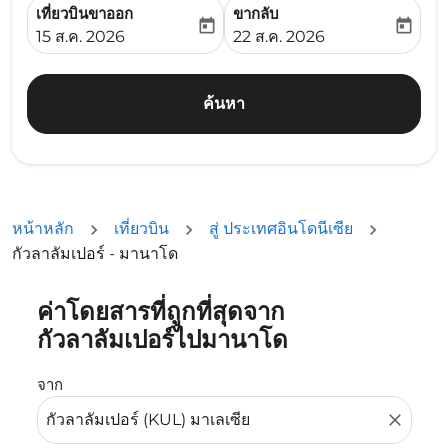
เที่ยวบินขาออก
ขากลับ
today
today
fc-booking-departure-date-aria-label
fc-booking-return-date-ari
15 ส.ค. 2026
22 ส.ค. 2026
ค้นหา
หน้าหลัก
เที่ยวบิน
สู่ ประเทศอินโดนีเซีย
กัวลาลัมเปอร์ - มานาโด
ค่าโดยสารที่ถูกที่สุดจาก
ลองอัปเดตเส้นทางของคุณ (ต้นทางและ/หรือปลายทาง) หรือเลื
กัวลาลัมเปอร์ไปมานาโด
จาก
close