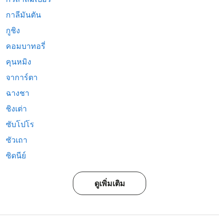
กาลีมันตัน
กูชิง
คอมบาทอรี่
คุนหมิง
จาการ์ตา
ฉางชา
ชิงเต่า
ซับโปโร
ซัวเถา
ซิดนีย์
ดูเพิ่มเติม