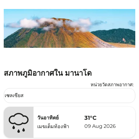
สภาพภูมิอากาศใน มานาโด
หน่วยวัดสภาพอากาศ
:
Weather unit option เซลเซียส Selected
เซลเซียส
keyboard_arrow_down
31°C
วันอาทิตย์
09 Aug 2026
เมฆเต็มท้องฟ้า