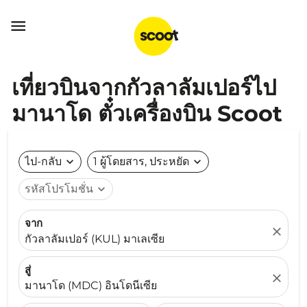

เที่ยวบินจากกัวลาลัมเปอร์ไป
มานาโด ตั๋วเครื่องบิน Scoot
ไป-กลับ
expand_more
1 ผู้โดยสาร, ประหยัด
expand_more
รหัสโปรโมชั่น
expand_more
จาก
close
กัวลาลัมเปอร์ (KUL) มาเลเซีย
สู่
close
มานาโด (MDC) อินโดนีเซีย