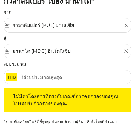
กัวลาลัมเปอร์ ไปยัง มานาโด*
จาก
flight_takeoff
close
สู่
flight_land
close
งบประมาณ
THB
ไม่มีค่าโดยสารที่ตรงกับเกณฑ์การคัดกรองของคุณ โปรดปรับต
ไม่มีค่าโดยสารที่ตรงกับเกณฑ์การคัดกรองของคุณ
โปรดปรับตัวกรองของคุณ
*ราคาตั๋วเครื่องบินที่ดีที่สุดถูกค้นพบแล้วจากผู้อื่น 48 ชั่วโมงที่ผ่านมา