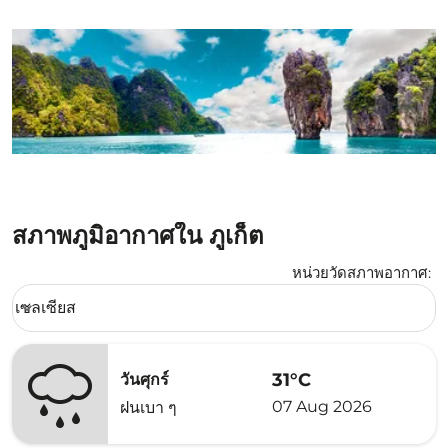
สภาพภูมิอากาศใน ภูเก็ต
หน่วยวัดสภาพอากาศ
:
Weather unit option เซลเซียส Selected
เซลเซียส
keyboard_arrow_down
31°C
วันศุกร์
07 Aug 2026
ฝนเบา ๆ