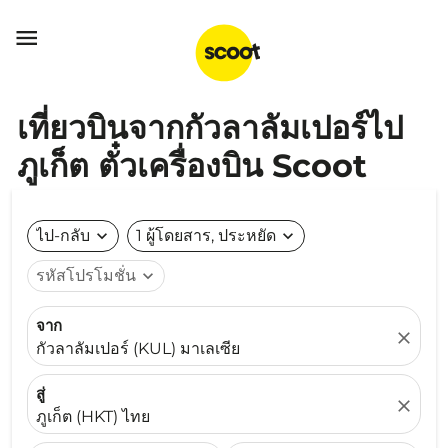

เที่ยวบินจากกัวลาลัมเปอร์ไป
ภูเก็ต ตั๋วเครื่องบิน Scoot
ไป-กลับ
expand_more
1 ผู้โดยสาร, ประหยัด
expand_more
รหัสโปรโมชั่น
expand_more
จาก
close
กัวลาลัมเปอร์ (KUL) มาเลเซีย
สู่
close
ภูเก็ต (HKT) ไทย