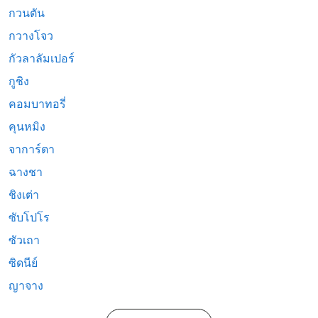
กวนตัน
กวางโจว
กัวลาลัมเปอร์
กูชิง
คอมบาทอรี่
คุนหมิง
จาการ์ตา
ฉางชา
ชิงเต่า
ซับโปโร
ซัวเถา
ซิดนีย์
ญาจาง