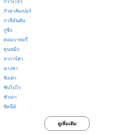
กวางโจว
กัวลาลัมเปอร์
กาลีมันตัน
กูชิง
คอมบาทอรี่
คุนหมิง
จาการ์ตา
ฉางชา
ชิงเต่า
ซับโปโร
ซัวเถา
ซิดนีย์
ดูเพิ่มเติม