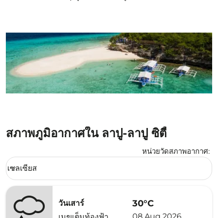
สภาพภูมิอากาศใน ลาปู-ลาปู ซิตี้
หน่วยวัดสภาพอากาศ
:
Weather unit option เซลเซียส Selected
เซลเซียส
keyboard_arrow_down
30°C
วันเสาร์
08 Aug 2026
เมฆเต็มท้องฟ้า