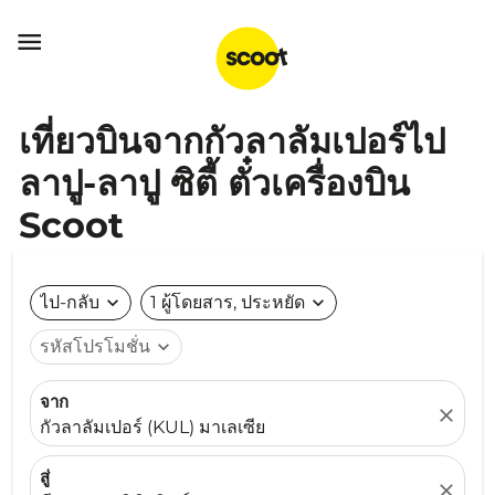

เที่ยวบินจากกัวลาลัมเปอร์ไป
ลาปู-ลาปู ซิตี้ ตั๋วเครื่องบิน
Scoot
ไป-กลับ
expand_more
1 ผู้โดยสาร, ประหยัด
expand_more
รหัสโปรโมชั่น
expand_more
จาก
close
กัวลาลัมเปอร์ (KUL) มาเลเซีย
สู่
close