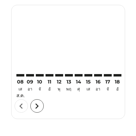
Displaying fares for สิงหาคม-2026
KUL–CEB: cmp-view-offers-disclaimer. ค้นหาข้อเสนอ
KUL–CEB: cmp-view-offers-disclaimer. ค้นหาข้อเ
KUL–CEB: cmp-view-offers-disclaimer. ค้นหา
KUL–CEB: cmp-view-offers-disclaimer. ค
KUL–CEB: cmp-view-offers-disclaime
KUL–CEB: cmp-view-offers-discl
KUL–CEB: cmp-view-offers-
KUL–CEB: cmp-view-off
KUL–CEB: cmp-view
KUL–CEB: cmp-
KUL–CEB: 
KUL–C
K
08
09
10
11
12
13
14
15
16
17
18
19
เส
อา
จั
อั
พุ
พฤ
ศุ
เส
อา
จั
อั
พุ
ส.ค.
chevron_left
chevron_right