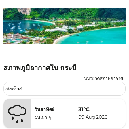
สภาพภูมิอากาศใน กระบี่
หน่วยวัดสภาพอากาศ
:
Weather unit option เซลเซียส Selected
เซลเซียส
keyboard_arrow_down
31°C
วันอาทิตย์
09 Aug 2026
ฝนเบา ๆ