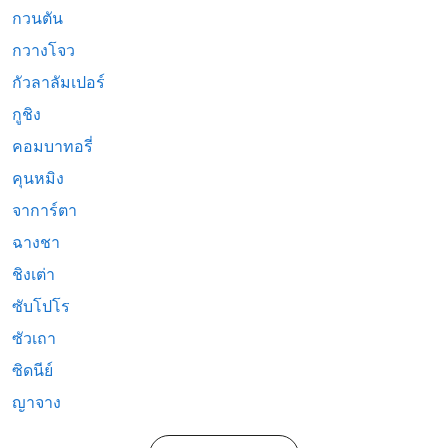
กวนตัน
กวางโจว
กัวลาลัมเปอร์
กูชิง
คอมบาทอรี่
คุนหมิง
จาการ์ตา
ฉางชา
ชิงเต่า
ซับโปโร
ซัวเถา
ซิดนีย์
ญาจาง