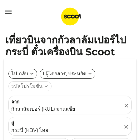

เที่ยวบินจากกัวลาลัมเปอร์ไป
กระบี่ ตั๋วเครื่องบิน Scoot
ไป-กลับ
expand_more
1 ผู้โดยสาร, ประหยัด
expand_more
รหัสโปรโมชั่น
expand_more
จาก
close
กัวลาลัมเปอร์ (KUL) มาเลเซีย
สู่
close
กระบี่ (KBV) ไทย