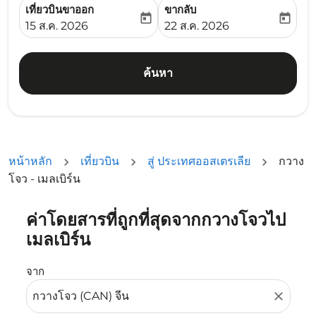
เที่ยวบินขาออก
ขากลับ
today
today
fc-booking-departure-date-aria-label
fc-booking-return-date-ari
15 ส.ค. 2026
22 ส.ค. 2026
ค้นหา
หน้าหลัก
เที่ยวบิน
สู่ ประเทศออสเตรเลีย
กวาง
โจว - เมลเบิร์น
ค่าโดยสารที่ถูกที่สุดจากกวางโจวไป
ลองอัปเดตเส้นทางของคุณ (ต้นทางและ/หรือปลายทาง) หรือเลื
เมลเบิร์น
จาก
close