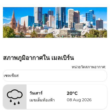
สภาพภูมิอากาศใน เมลเบิร์น
หน่วยวัดสภาพอากาศ
:
Weather unit option เซลเซียส Selected
เซลเซียส
keyboard_arrow_down
20°C
วันเสาร์
08 Aug 2026
เมฆเต็มท้องฟ้า