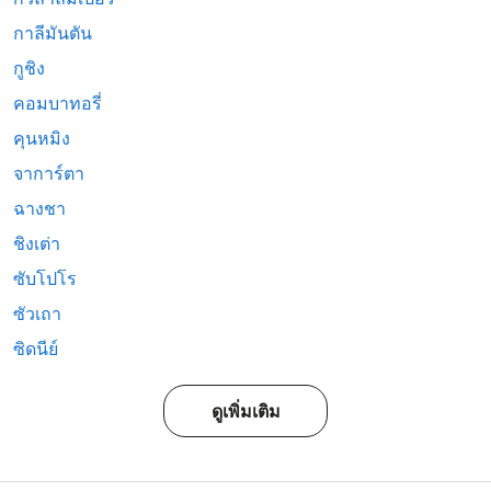
กาลีมันตัน
กูชิง
คอมบาทอรี่
คุนหมิง
จาการ์ตา
ฉางชา
ชิงเต่า
ซับโปโร
ซัวเถา
ซิดนีย์
ดูเพิ่มเติม