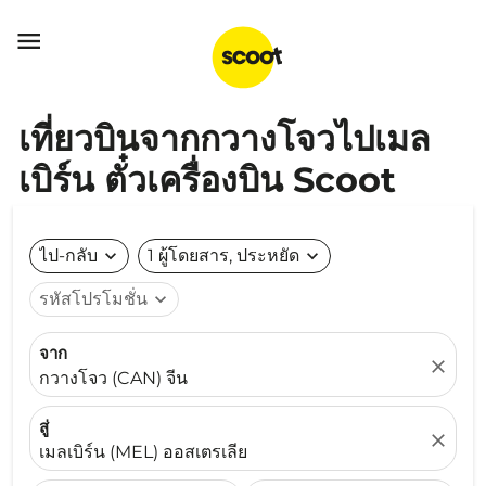

เที่ยวบินจากกวางโจวไปเมล
เบิร์น ตั๋วเครื่องบิน Scoot
ไป-กลับ
expand_more
1 ผู้โดยสาร, ประหยัด
expand_more
รหัสโปรโมชั่น
expand_more
จาก
close
กวางโจว (CAN) จีน
สู่
close
เมลเบิร์น (MEL) ออสเตรเลีย