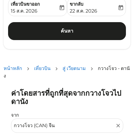
เที่ยวบินขาออก
ขากลับ
today
today
fc-booking-departure-date-aria-label
fc-booking-return-date-ari
15 ส.ค. 2026
22 ส.ค. 2026
ค้นหา
หน้าหลัก
เที่ยวบิน
สู่ เวียดนาม
กวางโจว - ดานั
ง
ค่าโดยสารที่ถูกที่สุดจากกวางโจวไป
ลองอัปเดตเส้นทางของคุณ (ต้นทางและ/หรือปลายทาง) หรือเลื
ดานัง
จาก
close