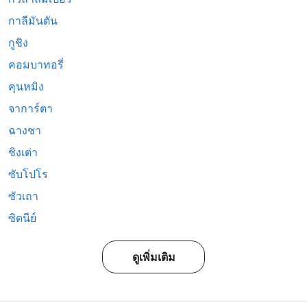
กาลีมันตัน
กูชิง
คอมบาทอรี่
คุนหมิง
จาการ์ตา
ฉางชา
ชิงเต่า
ซับโปโร
ซัวเถา
ซิดนีย์
ดูเพิ่มเติม