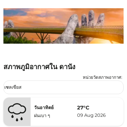
สภาพภูมิอากาศใน ดานัง
หน่วยวัดสภาพอากาศ
:
Weather unit option เซลเซียส Selected
เซลเซียส
keyboard_arrow_down
27°C
วันอาทิตย์
09 Aug 2026
ฝนเบา ๆ