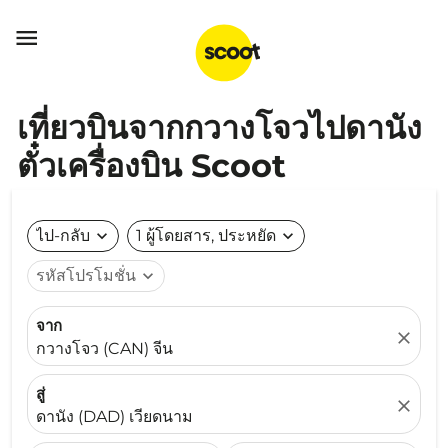

เที่ยวบินจากกวางโจวไปดานัง
ตั๋วเครื่องบิน Scoot
ไป-กลับ
expand_more
1 ผู้โดยสาร, ประหยัด
expand_more
รหัสโปรโมชั่น
expand_more
จาก
close
กวางโจว (CAN) จีน
สู่
close
ดานัง (DAD) เวียดนาม