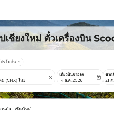
เชียงใหม่ ตั๋วเครื่องบิน Sco
โปรโมชั่น
expand_more
เที่ยวบินขาออก
ขากล
close
today
fc-booking-departure-date-
fc-b
14 ส.ค. 2026
21 ส
กวนตัน - เชียงใหม่