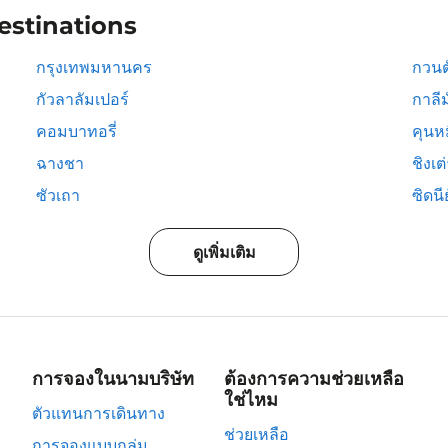
estinations
กรุงเทพมหานคร
กวนต
กัวลาลัมเปอร์
กาลีม
คอมบาทอรี่
คุนห
ฉางชา
ชิงเต
ซัวเถา
ซิดนีย
ดูเพิ่มเติม
การจองในนามบริษัท
ต้องการความช่วยเหลือ
ใช่ไหม
ตัวแทนการเดินทาง
ช่วยเหลือ
การจองแบบกลุ่ม