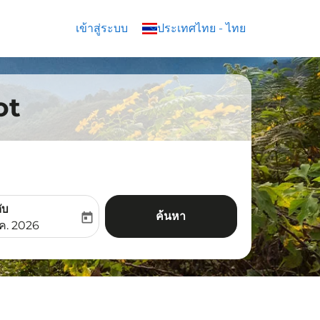
เข้าสู่ระบบ
keyboard_arrow_down
ประเทศไทย
-
ไทย
ot
ับ
ค้นหา
today
aria-label
ooking-return-date-aria-label
.ค. 2026