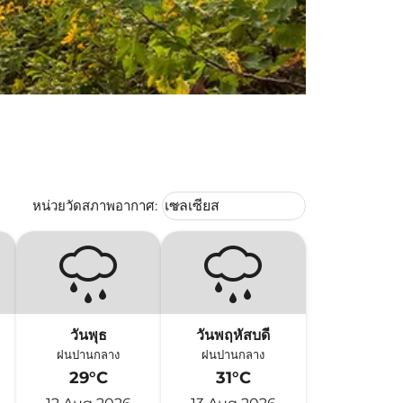
Weather unit option เซลเซียส Selec
หน่วยวัดสภาพอากาศ
:
เซลเซียส
keyboard_arrow_down
วันพุธ
วันพฤหัสบดี
ฝนปานกลาง
ฝนปานกลาง
29°C
31°C