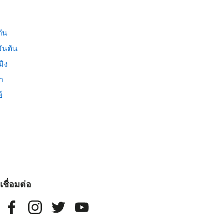
ัน
ันตัน
มิง
่า
์
เชื่อมต่อ