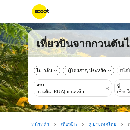
เที่ยวบินจากกวนตันไป
ไป-กลับ
expand_more
1 ผู้โดยสาร, ประหยัด
expand_more
รหัส
จาก
สู่
close
หน้าหลัก
เที่ยวบิน
สู่ ประเทศไทย