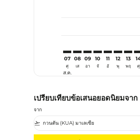
Displaying fares for สิงหาคม-202
KUA–CNX: cmp-view-offers-discla
KUA–CNX: cmp-view-offers-di
KUA–CNX: cmp-view-offe
KUA–CNX: cmp-view-
KUA–CNX: cmp-v
KUA–CNX: c
KUA–CN
KU
07
08
09
10
11
12
13
1
ศุ
เส
อา
จั
อั
พุ
พฤ
ศุ
ส.ค.
เปรียบเทียบข้อเสนอยอดนิยมจาก ก
จาก
flight_takeoff
ไม่มีค่าโดยสารที่ตรงกับเกณฑ์การคัดกรองของค