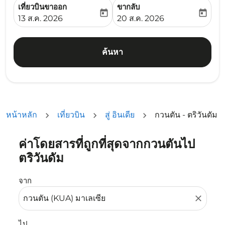
เที่ยวบินขาออก
ขากลับ
today
today
fc-booking-departure-date-aria-label
fc-booking-return-date-ari
13 ส.ค. 2026
20 ส.ค. 2026
ค้นหา
หน้าหลัก
เที่ยวบิน
สู่ อินเดีย
กวนตัน - ตริวันดัม
ค่าโดยสารที่ถูกที่สุดจากกวนตันไป
ลองอัปเดตเส้นทางของคุณ (ต้นทางและ/หรือปลายทาง) หรือเลื
ตริวันดัม
จาก
close
ไป