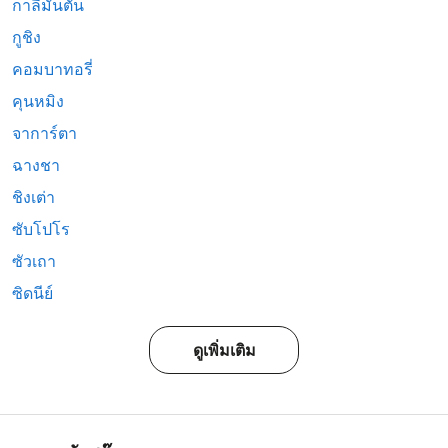
กาลีมันตัน
กูชิง
คอมบาทอรี่
คุนหมิง
จาการ์ตา
ฉางชา
ชิงเต่า
ซับโปโร
ซัวเถา
ซิดนีย์
ดูเพิ่มเติม