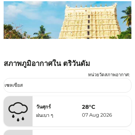
สภาพภูมิอากาศใน ตริวันดัม
หน่วยวัดสภาพอากาศ
:
Weather unit option เซลเซียส Selected
เซลเซียส
keyboard_arrow_down
28°C
วันศุกร์
07 Aug 2026
ฝนเบา ๆ