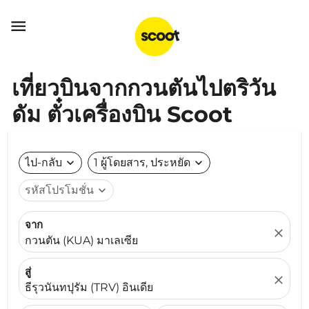

เที่ยวบินจากกวนตันไปตริวัน
ดัม ตั๋วเครื่องบิน Scoot
ไป-กลับ
expand_more
1 ผู้โดยสาร, ประหยัด
expand_more
รหัสโปรโมชั่น
expand_more
จาก
close
กวนตัน (KUA) มาเลเซีย
สู่
close
ธีรุวนันทปุรัม (TRV) อินเดีย