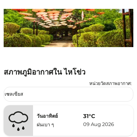
สภาพภูมิอากาศใน ไหโข่ว
หน่วยวัดสภาพอากาศ
:
Weather unit option เซลเซียส Selected
เซลเซียส
keyboard_arrow_down
31°C
วันอาทิตย์
09 Aug 2026
ฝนเบา ๆ