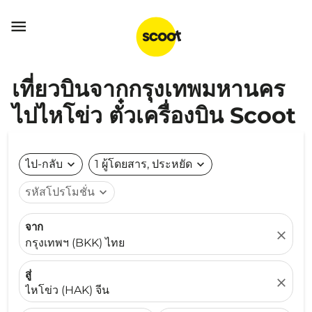

เที่ยวบินจากกรุงเทพมหานคร
ไปไหโข่ว ตั๋วเครื่องบิน Scoot
ไป-กลับ
expand_more
1 ผู้โดยสาร, ประหยัด
expand_more
รหัสโปรโมชั่น
expand_more
จาก
close
กรุงเทพฯ (BKK) ไทย
สู่
close
ไหโข่ว (HAK) จีน