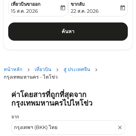
เที่ยวบินขาออก
ขากลับ
today
today
fc-booking-departure-date-aria-label
fc-booking-return-date-ari
15 ส.ค. 2026
22 ส.ค. 2026
ค้นหา
หน้าหลัก
เที่ยวบิน
สู่ ประเทศจีน
กรุงเทพมหานคร - ไหโข่ว
ค่าโดยสารที่ถูกที่สุดจาก
ลองอัปเดตเส้นทางของคุณ (ต้นทางและ/หรือปลายทาง) หรือเลื
กรุงเทพมหานครไปไหโข่ว
จาก
close