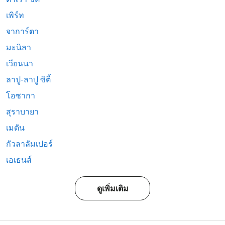
เพิร์ท
จาการ์ตา
มะนิลา
เวียนนา
ลาปู-ลาปู ซิตี้
โอซากา
สุราบายา
เมดัน
กัวลาลัมเปอร์
เอเธนส์
ดูเพิ่มเติม