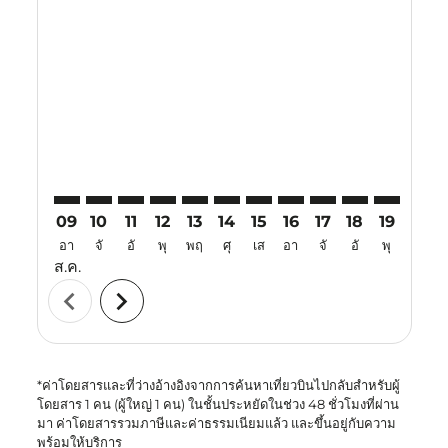
Displaying fares for สิงหาคม-2026
BKK–HKG: cmp-view-offers-disclaimer. ค้นหาข้อเสนอ
BKK–HKG: cmp-view-offers-disclaimer. ค้นหาข้อ
BKK–HKG: cmp-view-offers-disclaimer. ค้นห
BKK–HKG: cmp-view-offers-disclaimer. 
BKK–HKG: cmp-view-offers-disclaim
BKK–HKG: cmp-view-offers-disc
BKK–HKG: cmp-view-offers-
BKK–HKG: cmp-view-off
BKK–HKG: cmp-view
BKK–HKG: cmp-
BKK–HKG: 
BKK–H
B
09
10
11
12
13
14
15
16
17
18
19
20
อา
จั
อั
พุ
พฤ
ศุ
เส
อา
จั
อั
พุ
พฤ
ส.ค.
chevron_left
chevron_right
*ค่าโดยสารและที่ว่างอ้างอิงจากการค้นหาเที่ยวบินไปกลับสำหรับผู้
โดยสาร 1 คน (ผู้ใหญ่ 1 คน) ในชั้นประหยัดในช่วง 48 ชั่วโมงที่ผ่าน
มา ค่าโดยสารรวมภาษีและค่าธรรมเนียมแล้ว และขึ้นอยู่กับความ
พร้อมให้บริการ