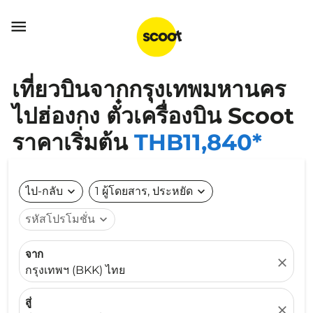

เที่ยวบินจากกรุงเทพมหานคร
ไปฮ่องกง ตั๋วเครื่องบิน Scoot
ราคาเริ่มต้น
THB11,840*
ไป-กลับ
expand_more
1 ผู้โดยสาร, ประหยัด
expand_more
รหัสโปรโมชั่น
expand_more
จาก
close
กรุงเทพฯ (BKK) ไทย
สู่
close