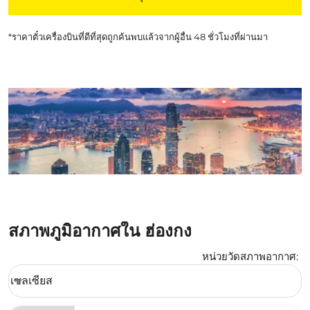
*ราคาตั๋วเครื่องบินที่ดีที่สุดถูกค้นพบแล้วจากผู้อื่น 48 ชั่วโมงที่ผ่านมา
สภาพภูมิอากาศใน ฮ่องกง
หน่วยวัดสภาพอากาศ
:
Weather unit option เซลเซียส Selected
เซลเซียส
keyboard_arrow_down