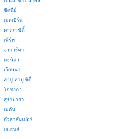
เดนปาซาร์ บาหลี
ซิดนีย์
เมลเบิร์น
ดาเวา ซิตี้
เพิร์ท
จาการ์ตา
มะนิลา
เวียนนา
ลาปู-ลาปู ซิตี้
โอซากา
สุราบายา
เมดัน
กัวลาลัมเปอร์
เอเธนส์