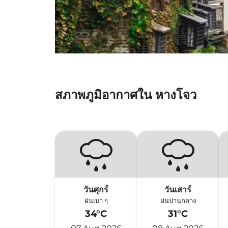
สภาพภูมิอากาศใน หางโจว
วันศุกร์
วันเสาร์
ฝนเบา ๆ
ฝนปานกลาง
34°C
31°C