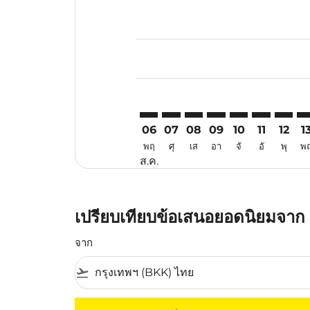
Displaying fares for สิงหาคม-202
BKK–HGH: cmp-view-offers-discl
BKK–HGH: cmp-view-offers-d
BKK–HGH: cmp-view-offe
BKK–HGH: cmp-view-
BKK–HGH: cmp-v
BKK–HGH: c
BKK–HG
BK
06
07
08
09
10
11
12
1
พฤ
ศุ
เส
อา
จั
อั
พุ
พ
ส.ค.
เปรียบเทียบข้อเสนอยอดนิยมจาก
จาก
flight_takeoff
ไม่มีค่าโดยสารที่ตรงกับเกณฑ์การคัดกรองของค