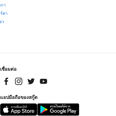
ากา
ร์ตา
ียว
เชื่อมต่อ
แอปมือถือของสกู๊ต