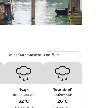
Weather unit option เซลเซียส Selec
หน่วยวัดสภาพอากาศ
:
เซลเซียส
keyboard_arrow_down
วันพุธ
วันพฤหัสบดี
เมฆเป็นหย่อม ๆ
เมฆเต็มท้องฟ้า
32°C
26°C