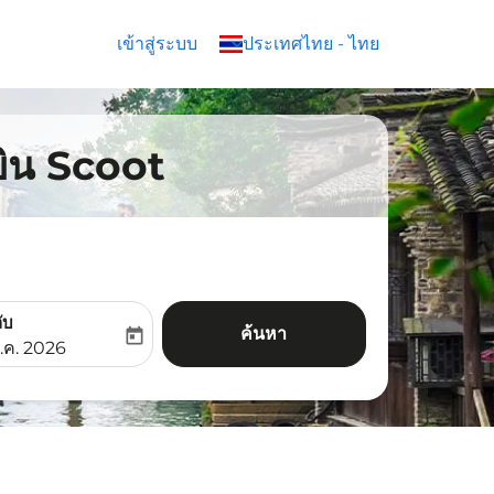
เข้าสู่ระบบ
keyboard_arrow_down
ประเทศไทย
-
ไทย
บิน Scoot
ับ
ค้นหา
today
aria-label
ooking-return-date-aria-label
.ค. 2026