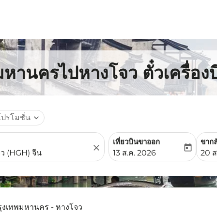
พมหานครไปหางโจว ตั๋วเครื่อง
โปรโมชั่น
expand_more
เที่ยวบินขาออก
ขากล
close
today
fc-booking-departure-date-
fc-b
13 ส.ค. 2026
20 ส
รุงเทพมหานคร - หางโจว