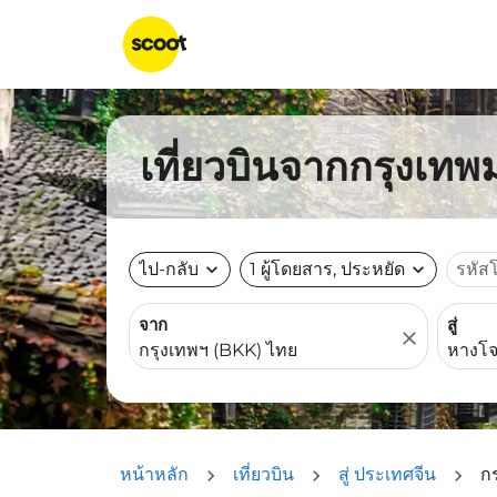
เที่ยวบินจากกรุงเท
ไป-กลับ
expand_more
1 ผู้โดยสาร, ประหยัด
expand_more
รหัส
จาก
สู่
close
หน้าหลัก
เที่ยวบิน
สู่ ประเทศจีน
ก