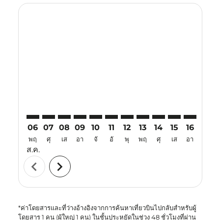
Displaying fares for สิงหาคม-2026
BKK–KMG: cmp-view-offers-disclaimer. ค้นหาข้อเสนอ
BKK–KMG: cmp-view-offers-disclaimer. ค้นหาข้อ
BKK–KMG: cmp-view-offers-disclaimer. ค้นห
BKK–KMG: cmp-view-offers-disclaimer. 
BKK–KMG: cmp-view-offers-disclaim
BKK–KMG: cmp-view-offers-disc
BKK–KMG: cmp-view-offers-
BKK–KMG: cmp-view-off
BKK–KMG: cmp-view
BKK–KMG: cmp-
BKK–KMG: 
BKK–K
B
06
07
08
09
10
11
12
13
14
15
16
17
พฤ
ศุ
เส
อา
จั
อั
พุ
พฤ
ศุ
เส
อา
จั
ส.ค.
chevron_left
chevron_right
*ค่าโดยสารและที่ว่างอ้างอิงจากการค้นหาเที่ยวบินไปกลับสำหรับผู้
โดยสาร 1 คน (ผู้ใหญ่ 1 คน) ในชั้นประหยัดในช่วง 48 ชั่วโมงที่ผ่าน