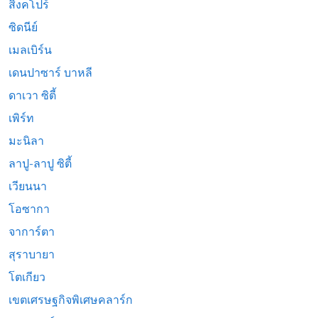
สิงคโปร์
ซิดนีย์
เมลเบิร์น
เดนปาซาร์ บาหลี
ดาเวา ซิตี้
เพิร์ท
มะนิลา
ลาปู-ลาปู ซิตี้
เวียนนา
โอซากา
จาการ์ตา
สุราบายา
โตเกียว
เขตเศรษฐกิจพิเศษคลาร์ก