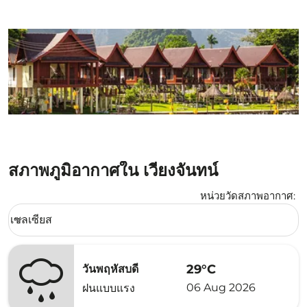
สภาพภูมิอากาศใน เวียงจันทน์
หน่วยวัดสภาพอากาศ
:
Weather unit option เซลเซียส Selected
เซลเซียส
keyboard_arrow_down
29°C
วันพฤหัสบดี
06 Aug 2026
ฝนแบบแรง