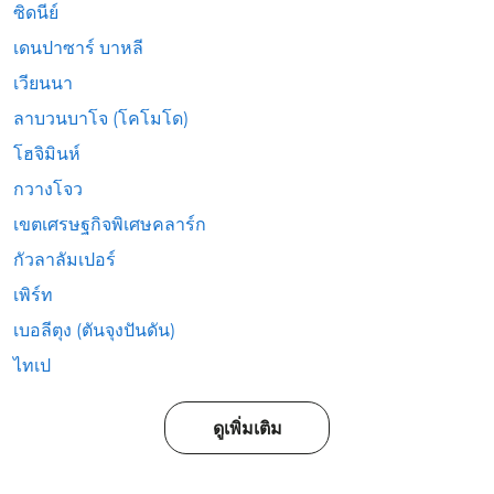
ซิดนีย์
เดนปาซาร์ บาหลี
เวียนนา
ลาบวนบาโจ (โคโมโด)
โฮจิมินห์
กวางโจว
เขตเศรษฐกิจพิเศษคลาร์ก
กัวลาลัมเปอร์
เพิร์ท
เบอลีตุง (ตันจุงปันดัน)
ไทเป
ดูเพิ่มเติม