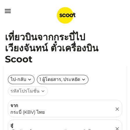

เที่ยวบินจากกระบี่ไป
เวียงจันทน์ ตั๋วเครื่องบิน
Scoot
ไป-กลับ
expand_more
1 ผู้โดยสาร, ประหยัด
expand_more
รหัสโปรโมชั่น
expand_more
จาก
close
กระบี่ (KBV) ไทย
สู่
close