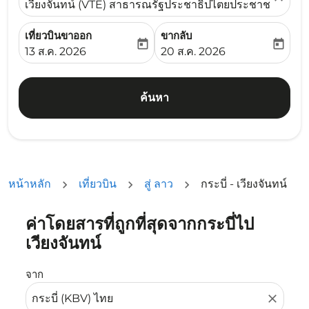
เวียงจันทน์ (VTE) สาธารณรัฐประชาธิปไตยประชาชนลาว
เที่ยวบินขาออก
ขากลับ
today
today
fc-booking-departure-date-aria-label
fc-booking-return-date-ari
13 ส.ค. 2026
20 ส.ค. 2026
ค้นหา
หน้าหลัก
เที่ยวบิน
สู่ ลาว
กระบี่ - เวียงจันทน์
ค่าโดยสารที่ถูกที่สุดจากกระบี่ไป
ลองอัปเดตเส้นทางของคุณ (ต้นทางและ/หรือปลายทาง) หรือเลื
เวียงจันทน์
จาก
close