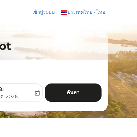
เข้าสู่ระบบ
keyboard_arrow_down
ประเทศไทย
-
ไทย
oot
ับ
ค้นหา
today
aria-label
ooking-return-date-aria-label
.ค. 2026