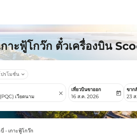
กาะฟู้โกว๊ก ตั๋วเครื่องบิน Sc
โปรโมชั่น
expand_more
เที่ยวบินขาออก
ขากล
close
today
fc-booking-departure-date-
fc-b
16 ส.ค. 2026
23 ส
บี่ - เกาะฟู้โกว๊ก