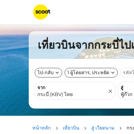
เที่ยวบินจากกระบี่ไปเ
ไป-กลับ
expand_more
1 ผู้โดยสาร, ประหยัด
expand_more
รหัส
จาก
สู่
close
หน้าหลัก
เที่ยวบิน
สู่ เวียดนาม
กระ