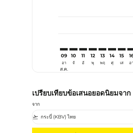
Displaying fares for สิงหาคม-202
KBV–PQC: cmp-view-offers-discla
KBV–PQC: cmp-view-offers-di
KBV–PQC: cmp-view-offe
KBV–PQC: cmp-view-
KBV–PQC: cmp-v
KBV–PQC: c
KBV–PQ
KB
09
10
11
12
13
14
15
1
อา
จั
อั
พุ
พฤ
ศุ
เส
อ
ส.ค.
เปรียบเทียบข้อเสนอยอดนิยมจาก กร
จาก
flight_takeoff
ไม่มีค่าโดยสารที่ตรงกับเกณฑ์การคัดกรองของค