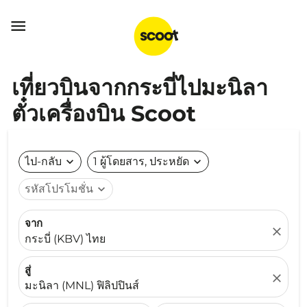

เที่ยวบินจากกระบี่ไปมะนิลา
ตั๋วเครื่องบิน Scoot
ไป-กลับ
expand_more
1 ผู้โดยสาร, ประหยัด
expand_more
รหัสโปรโมชั่น
expand_more
จาก
close
กระบี่ (KBV) ไทย
สู่
close
มะนิลา (MNL) ฟิลิปปินส์