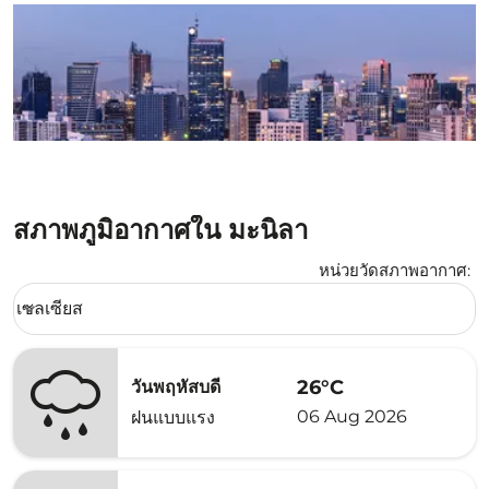
สภาพภูมิอากาศใน มะนิลา
หน่วยวัดสภาพอากาศ
:
Weather unit option เซลเซียส Selected
เซลเซียส
keyboard_arrow_down
26°C
วันพฤหัสบดี
06 Aug 2026
ฝนแบบแรง