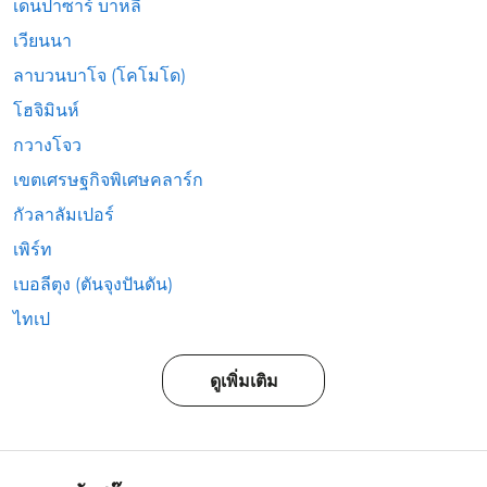
เดนปาซาร์ บาหลี
เวียนนา
ลาบวนบาโจ (โคโมโด)
โฮจิมินห์
กวางโจว
เขตเศรษฐกิจพิเศษคลาร์ก
กัวลาลัมเปอร์
เพิร์ท
เบอลีตุง (ตันจุงปันดัน)
ไทเป
ดูเพิ่มเติม