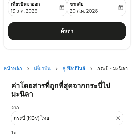
เที่ยวบินขาออก
ขากลับ
today
today
fc-booking-departure-date-aria-label
fc-booking-return-date-ari
13 ส.ค. 2026
20 ส.ค. 2026
ค้นหา
หน้าหลัก
เที่ยวบิน
สู่ ฟิลิปปินส์
กระบี่ - มะนิลา
ค่าโดยสารที่ถูกที่สุดจากกระบี่ไป
ลองอัปเดตเส้นทางของคุณ (ต้นทางและ/หรือปลายทาง) หรือเลื
มะนิลา
จาก
close
ไป