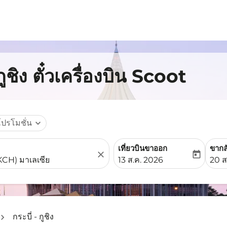
ูชิง ตั๋วเครื่องบิน Scoot
โปรโมชั่น
expand_more
เที่ยวบินขาออก
ขากล
close
today
fc-booking-departure-date-
fc-b
13 ส.ค. 2026
20 ส
กระบี่ - กูชิง