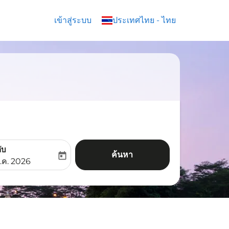
เข้าสู่ระบบ
keyboard_arrow_down
ประเทศไทย
-
ไทย
ับ
ค้นหา
today
aria-label
ooking-return-date-aria-label
.ค. 2026