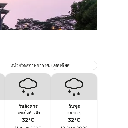
Weather unit option เซลเซียส Selec
หน่วยวัดสภาพอากาศ
:
เซลเซียส
keyboard_arrow_down
วันอังคาร
วันพุธ
เมฆเต็มท้องฟ้า
ฝนเบา ๆ
32°C
32°C