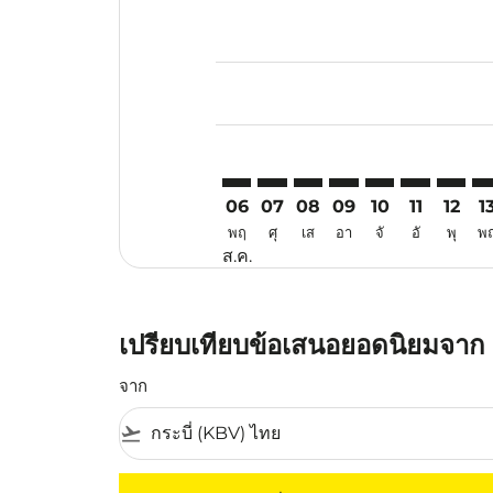
Displaying fares for สิงหาคม-202
KBV–KCH: cmp-view-offers-discla
KBV–KCH: cmp-view-offers-di
KBV–KCH: cmp-view-offer
KBV–KCH: cmp-view-
KBV–KCH: cmp-v
KBV–KCH: c
KBV–KC
KB
06
07
08
09
10
11
12
1
พฤ
ศุ
เส
อา
จั
อั
พุ
พ
ส.ค.
เปรียบเทียบข้อเสนอยอดนิยมจาก กร
จาก
flight_takeoff
ไม่มีค่าโดยสารที่ตรงกับเกณฑ์การคัดกรองของค