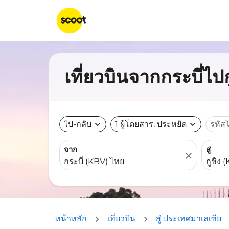
เที่ยวบินจากกระบี่ไปก
ไป-กลับ
expand_more
1 ผู้โดยสาร, ประหยัด
expand_more
รหัส
จาก
สู่
close
หน้าหลัก
เที่ยวบิน
สู่ ประเทศมาเลเซีย