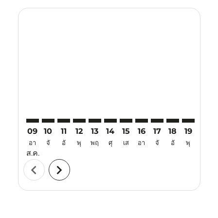
Displaying fares for สิงหาคม-2026
KBV–KUL: cmp-view-offers-disclaimer. ค้นหาข้อเสนอ
KBV–KUL: cmp-view-offers-disclaimer. ค้นหาข้อเ
KBV–KUL: cmp-view-offers-disclaimer. ค้นหา
KBV–KUL: cmp-view-offers-disclaimer. ค
KBV–KUL: cmp-view-offers-disclaime
KBV–KUL: cmp-view-offers-disc
KBV–KUL: cmp-view-offers-
KBV–KUL: cmp-view-off
KBV–KUL: cmp-view
KBV–KUL: cmp-
KBV–KUL: 
KBV–K
K
09
10
11
12
13
14
15
16
17
18
19
20
อา
จั
อั
พุ
พฤ
ศุ
เส
อา
จั
อั
พุ
พฤ
ส.ค.
chevron_left
chevron_right