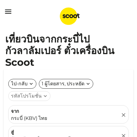

เที่ยวบินจากกระบี่ไป
กัวลาลัมเปอร์ ตั๋วเครื่องบิน
Scoot
ไป-กลับ
expand_more
1 ผู้โดยสาร, ประหยัด
expand_more
รหัสโปรโมชั่น
expand_more
จาก
close
กระบี่ (KBV) ไทย
สู่
close