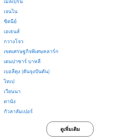
เมลเบิร์น
เจนไน
ซิดนีย์
เอเธนส์
กวางโจว
เขตเศรษฐกิจพิเศษคลาร์ก
เดนปาซาร์ บาหลี
เบอลีตุง (ตันจุงปันดัน)
ไทเป
เวียนนา
ดานัง
กัวลาลัมเปอร์
ดูเพิ่มเติม