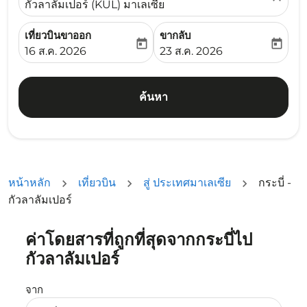
กัวลาลัมเปอร์ (KUL) มาเลเซีย
เที่ยวบินขาออก
ขากลับ
today
today
fc-booking-departure-date-aria-label
fc-booking-return-date-ari
16 ส.ค. 2026
23 ส.ค. 2026
ค้นหา
หน้าหลัก
เที่ยวบิน
สู่ ประเทศมาเลเซีย
กระบี่ -
กัวลาลัมเปอร์
ค่าโดยสารที่ถูกที่สุดจากกระบี่ไป
ลองอัปเดตเส้นทางของคุณ (ต้นทางและ/หรือปลายทาง) หรือเลื
กัวลาลัมเปอร์
จาก