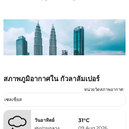
สภาพภูมิอากาศใน กัวลาลัมเปอร์
หน่วยวัดสภาพอากาศ
:
Weather unit option เซลเซียส Selected
เซลเซียส
keyboard_arrow_down
31°C
วันอาทิตย์
09 Aug 2026
ฝนปานกลาง