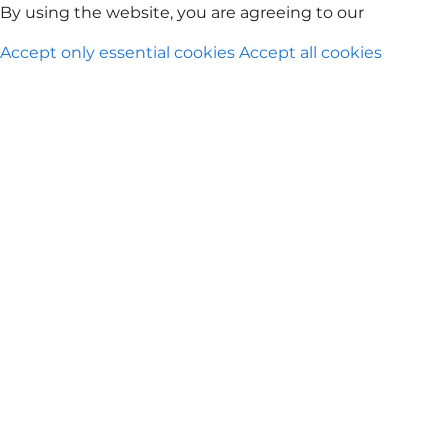
취항 도시
KrisFlyer
포켓몬스터 에어 어드벤처
항공편 사용
Kri
By using the website, you are agreeing to our
Privacy Po
Accept only essential cookies
Accept all cookies