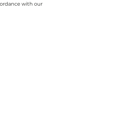
 시작
항공편 소개
스쿠티튜드
제휴 항공사
고객에 대한 약속
안심
ccordance with our
Cookie Policy