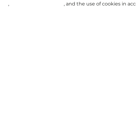
sFlyer Spontaneous Escapes
브랜드 뉴 데이, 새로운 모험의
licy
,
Terms and Conditions
, and the use of cookies in a