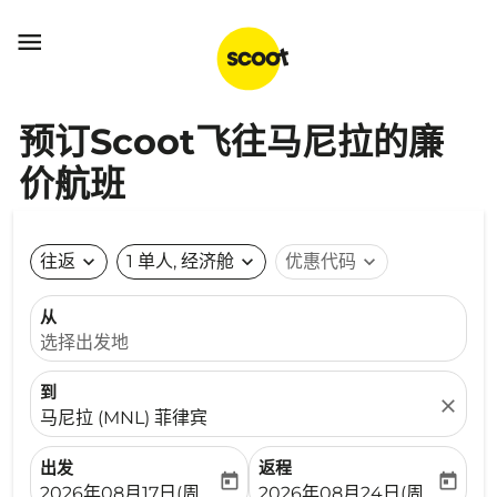

预订Scoot飞往马尼拉的廉
价航班
往返
expand_more
1 单人, 经济舱
expand_more
优惠代码
expand_more
从
选择出发地
到
close
马尼拉 (MNL) 菲律宾
出发
返程
today
today
fc-booking-departure-date-aria-label
fc-booking-return-date-ari
2026年08月17日(周一)
2026年08月24日(周一)