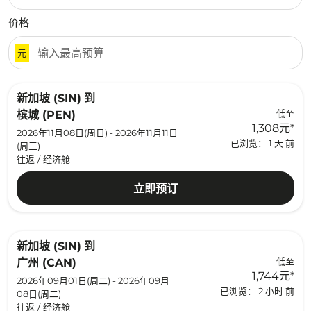
价格
元
新加坡 (SIN)
到
低至
槟城 (PEN)
1,308元
*
2026年11月08日(周日) - 2026年11月11日
已浏览： 1 天 前
(周三)
往返
/
经济舱
立即预订
新加坡 (SIN)
到
低至
广州 (CAN)
1,744元
*
2026年09月01日(周二) - 2026年09月
已浏览： 2 小时 前
08日(周二)
往返
/
经济舱