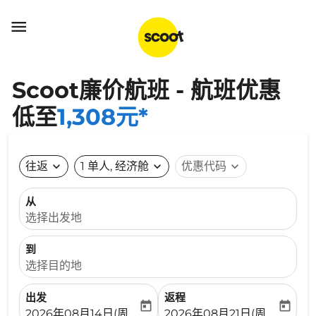

Scoot廉价航班 - 航班优惠
低至
1,308元*
往返
expand_more
1 单人, 经济舱
expand_more
优惠代码
expand_more
从
选择出发地
到
选择目的地
出发
返程
today
today
fc-booking-departure-date-aria-label
fc-booking-return-date-ari
2026年08月14日(周五)
2026年08月21日(周五)