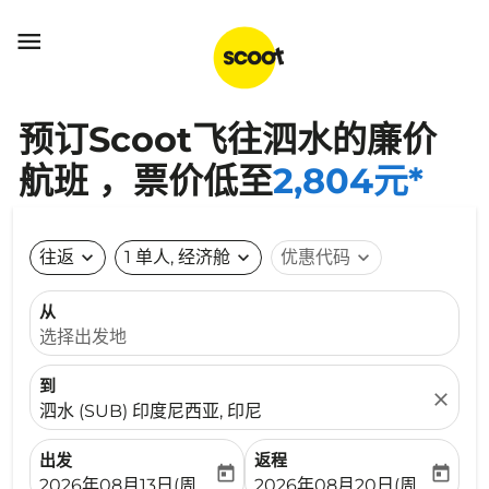

预订Scoot飞往泗水的廉价
航班 ，票价低至
2,804元*
往返
expand_more
1 单人, 经济舱
expand_more
优惠代码
expand_more
从
选择出发地
到
close
泗水 (SUB) 印度尼西亚, 印尼
出发
返程
today
today
fc-booking-departure-date-aria-label
fc-booking-return-date-ari
2026年08月13日(周四)
2026年08月20日(周四)