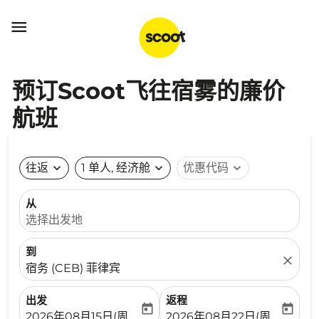

预订Scoot飞往宿雾的廉价
航班
往返
expand_more
1 单人, 经济舱
expand_more
优惠代码
expand_more
从
选择出发地
到
close
宿务 (CEB) 菲律宾
出发
返程
today
today
fc-booking-departure-date-aria-label
fc-booking-return-date-ari
2026年08月15日(周六)
2026年08月22日(周六)