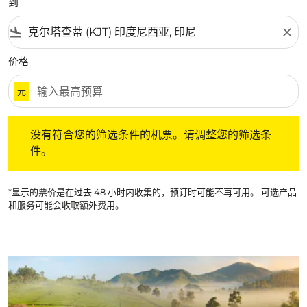
到
flight_land
close
价格
元
没有符合您的筛选条件的机票。请调整您的筛选条件。
没有符合您的筛选条件的机票。请调整您的筛选条
件。
*显示的票价是在过去 48 小时内收集的，预订时可能不再可用。 可选产品
和服务可能会收取额外费用。