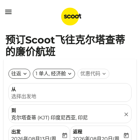

预订Scoot飞往克尔塔查蒂
的廉价航班
往返
expand_more
1 单人, 经济舱
expand_more
优惠代码
expand_more
从
选择出发地
到
close
克尔塔查蒂 (KJT) 印度尼西亚, 印尼
出发
返程
today
today
fc-booking-departure-date-aria-label
fc-booking-return-date-ari
2026年08月13日(周四)
2026年08月20日(周四)